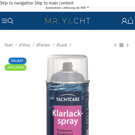
Skip to navigation
Skip to main content
kostenlose Lieferung ab 99€ **
0
Start
/
Shop
/
Farben
/
Lack
BELIEBT
AUF LAGER