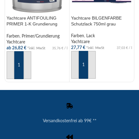
Yachtcare ANTIFOULING
Yachtcare BILGENFARBE
Y
PRIMER 1-K Grundierung
Schutzlack 750ml grau
M
750ml/2,5l
S
Farben
,
Lack
Farben
,
Primer/Grundierung
F
Yachtcare
Yachtcare
Y
27,77
€
ab
26,82
€
2
*inkl. MwSt
37,03
€
/
l
*inkl. MwSt
35,76
€
/
l
IN DEN WARENKORB
AUSFÜHRUNG WÄHLEN
Versandkostenfrei ab 99€ **