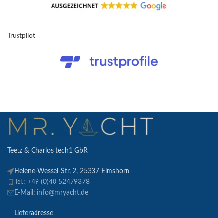
Trustpilot
Teetz & Charlos tech1 GbR
Helene-Wessel-Str. 2, 25337 Elmshorn
Tel.: +49 (0)40 52479378
E-Mail: info@mryacht.de
Lieferadresse: