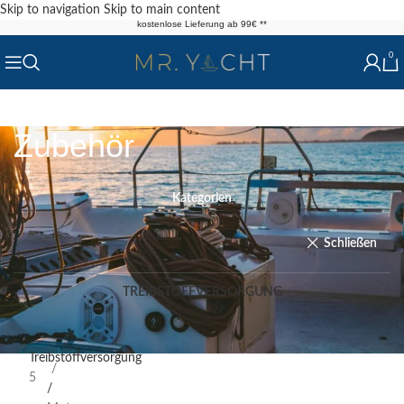
Skip to navigation
Skip to main content
kostenlose Lieferung ab 99€ **
0
Zubehör
Kategorien
Schließen
TREIBSTOFFVERSORGUNG
PRODUKT-
Start
KATEGORIEN
/
Shop
Treibstoffversorgung
5
/