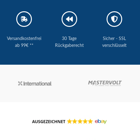
Versandkostenfrei
30 Tage
Sicher - SSL
ab 99€ **
Rückgaberecht
verschlüsselt