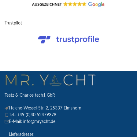
Trustpilot
Teetz & Charlos tech1 GbR
Helene-Wessel-Str. 2, 25337 Elmshorn
Tel.: +49 (0)40 52479378
E-Mail: info@mryacht.de
Lieferadresse: