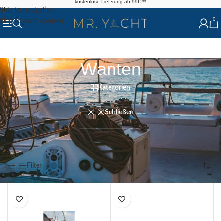
kostenlose Lieferung ab 99€ **
Skip to navigation
0
Skip to main content
Wanten
Kategorien
Schließen
Start
/
Shop
/
Deck
/
Wanten
Alle 8 Ergebnisse werden angezeigt
Filter