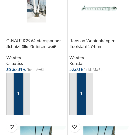
G-NAUTICS Wantenspanner
Ronstan Wantenhänger
Schutzhülle 25-55cm weiß
Edelstahl 174mm
Wanten
Wanten
Gnautics
Ronstan
ab
36,34
€
52,60
€
*inkl. MwSt
*inkl. MwSt
AUSFÜHRUNG WÄHLEN
IN DEN WARENKORB