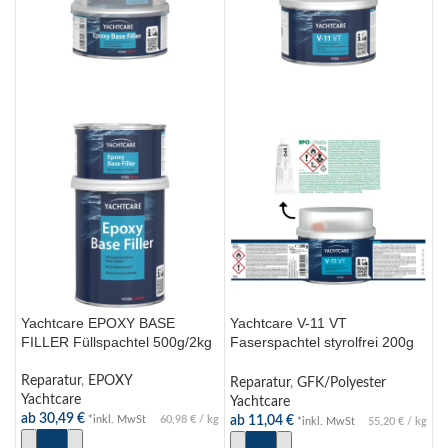
Yachtcare EPOXY BASE
Yachtcare V-11 VT
FILLER Füllspachtel 500g/2kg
Faserspachtel styrolfrei 200g
400g 700g
Reparatur
,
EPOXY
Reparatur
,
GFK/Polyester
Yachtcare
Yachtcare
ab
30,49
€
ab
11,04
€
*inkl. MwSt
60,98
€
/
kg
*inkl. MwSt
55,20
€
/
kg