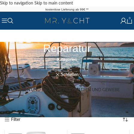
Skip to navigation
Skip to main content
kostenlose Lieferung ab 99€ **
0
Reparatur
Kategorien
Schließen
KLEBEN UND DICHTEN
EPOXY
MATTEN UND GEWEBE
GFK/POLYESTER
Start
/
Shop
/
Reparatur
Ergebnisse 1 – 12 von 532 werden angezeigt
Filter