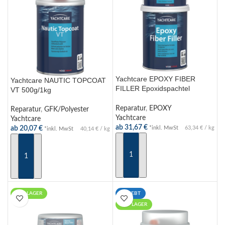
Yachtcare EPOXY FIBER
Yachtcare NAUTIC TOPCOAT
FILLER Epoxidspachtel
VT 500g/1kg
500g/2kg
Reparatur
,
EPOXY
Reparatur
,
GFK/Polyester
Yachtcare
Yachtcare
ab
31,67
€
*inkl. MwSt
63,34
€
/
kg
ab
20,07
€
*inkl. MwSt
40,14
€
/
kg
AUSFÜHRUNG WÄHLEN
AUSFÜHRUNG WÄHLEN
AUF LAGER
BELIEBT
AUF LAGER