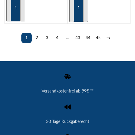
AUSFÜHRUNG WÄHLEN
AUSFÜHRUNG WÄHLEN
1
2
3
4
…
43
44
45
→
Versandkostenfrei ab 99€ **
30 Tage Rückgaberecht