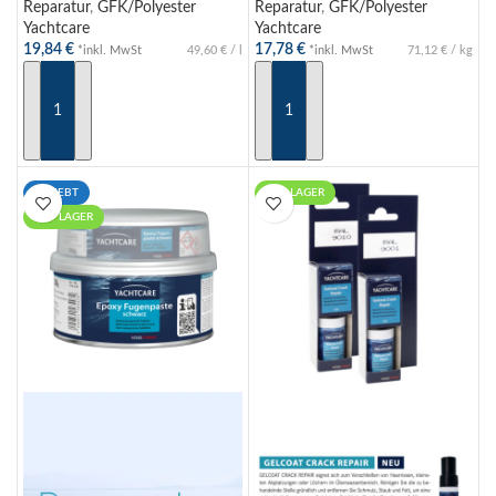
Gelcoatspachtel weiß 250g
Reparatur
,
GFK/Polyester
Reparatur
,
GFK/Polyester
Yachtcare
Yachtcare
19,84
€
17,78
€
*inkl. MwSt
49,60
€
/
l
*inkl. MwSt
71,12
€
/
kg
AUSFÜHRUNG WÄHLEN
IN DEN WARENKORB
BELIEBT
AUF LAGER
AUF LAGER