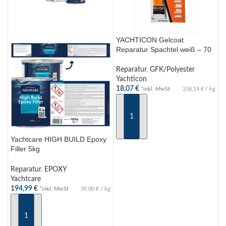
YACHTICON Gelcoat
Reparatur Spachtel weiß – 70
g
Reparatur
,
GFK/Polyester
Yachticon
18,07
€
*inkl. MwSt
258,14
€
/
kg
IN DEN WARENKORB
Yachtcare HIGH BUILD Epoxy
Filler 5kg
Epoxidspachtelmasse
Reparatur
,
EPOXY
Yachtcare
194,99
€
*inkl. MwSt
39,00
€
/
kg