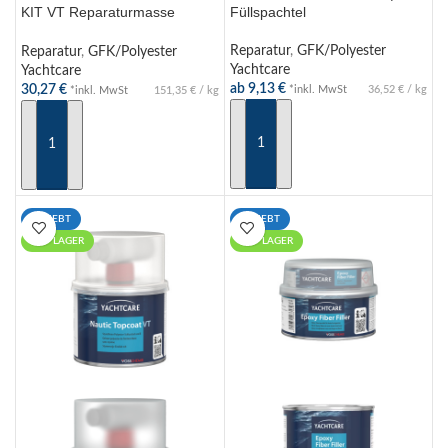
KIT VT Reparaturmasse
Füllspachtel
reinweiss RAL9010 cremeweiß
RAL9001 200g
Reparatur
,
GFK/Polyester
Reparatur
,
GFK/Polyester
Yachtcare
Yachtcare
ab
9,13
€
30,27
€
*inkl. MwSt
36,52
€
/
kg
*inkl. MwSt
151,35
€
/
kg
AUSFÜHRUNG WÄHLEN
AUSFÜHRUNG WÄHLEN
BELIEBT
BELIEBT
AUF LAGER
AUF LAGER