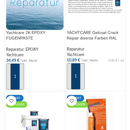
Yachtcare 2K EPOXY
YACHTCARE Gelcoat Crack
FUGENPASTE
Repair diverse Farben RAL
Teakdecksfugen schwarz 500
g
Reparatur
Reparatur
,
EPOXY
Yachtcare
Yachtcare
10,89
€
34,49
€
*inkl. MwSt
0,00
€
/
ml
*inkl. MwSt
AUSFÜHRUNG WÄHLEN
IN DEN WARENKORB
BELIEBT
BELIEBT
AUF LAGER
AUF LAGER