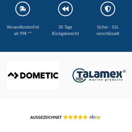
Versandkostenfrei
30 Tage
Sicher - SSL
ab 99€ **
Rückgaberecht
verschlüsselt