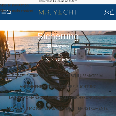
kostenlose Lieferung ab 99€ **
Skip to navigation
0
Skip to main content
Sicherung
Kategorien
Schließen
BORDELEKTRIK
SCHALTTAFELN
ANSCHLUSSMATERIAL
ANTENNEN
BATTERIEKÄSTEN
BELEUCHTUNG
LANDSTROMANSCHLÜSSE
SCHALTER
SICHERUNG
SOUND
TANK- UND MOTORINSTRUMENTE
WETTERINSTRUMENTE