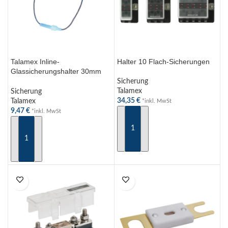
Talamex Inline-
Halter 10 Flach-Sicherungen
Glassicherungshalter 30mm
bis 15A – Sicherungshalter für
Sicherung
Glassicherungen
Talamex
Sicherung
34,35
€
Talamex
*inkl. MwSt
9,47
€
*inkl. MwSt
IN DEN WARENKORB
IN DEN WARENKORB