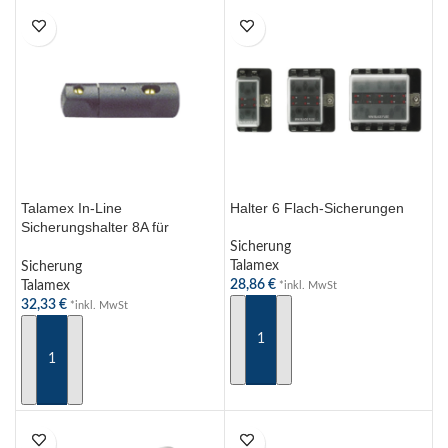
Talamex In-Line
Halter 6 Flach-Sicherungen
Sicherungshalter 8A für
fliegende Sicherungen 6 x
Sicherung
25mm – Hochwertige Qualität
Talamex
Sicherung
28,86
€
Talamex
*inkl. MwSt
32,33
€
*inkl. MwSt
IN DEN WARENKORB
IN DEN WARENKORB