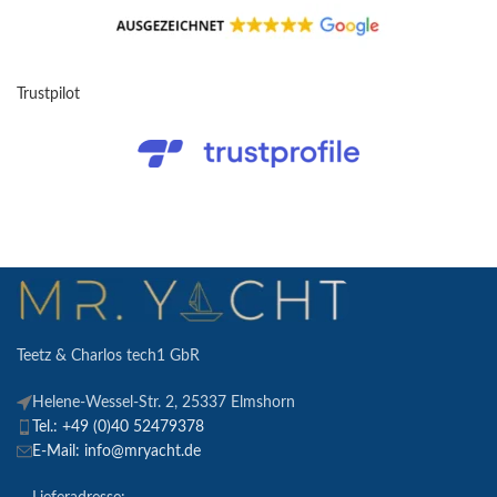
Trustpilot
Teetz & Charlos tech1 GbR
Helene-Wessel-Str. 2, 25337 Elmshorn
Tel.: +49 (0)40 52479378
E-Mail: info@mryacht.de