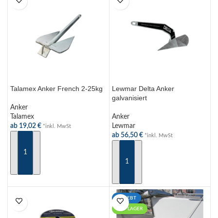
Talamex Anker French 2-25kg
Lewmar Delta Anker
galvanisiert
Anker
Talamex
Anker
ab
19,02
€
Lewmar
*inkl. MwSt
ab
56,50
€
*inkl. MwSt
AUSFÜHRUNG WÄHLEN
AUSFÜHRUNG WÄHLEN
BELIEBT
AUF LAGER