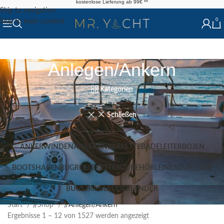
kostenlose Lieferung ab 99€ **
Skip to navigation
0
Skip to main content
Anlegen/Ankern
Kategorien
Schließen
ANKERWINDEN
ANKER
ANKERKETTE
BADELEITER
BOJEN
BOOTSHAKEN
BUGROLLE
KETTENZUBEHÖR
LEINEN
ZUBEHÖR
BUGSTRAHLRUDER
FENDER
Start
/
Shop
/
Anlegen/Ankern
Ergebnisse 1 – 12 von 1527 werden angezeigt