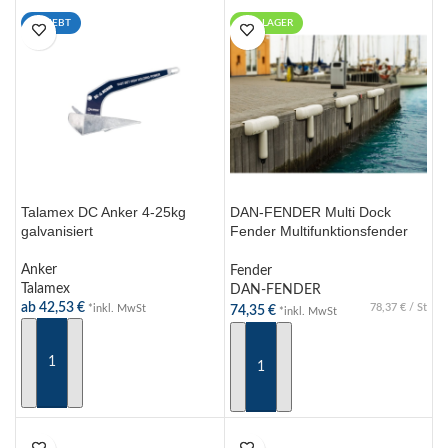
BELIEBT
AUF LAGER
Talamex DC Anker 4-25kg
DAN-FENDER Multi Dock
galvanisiert
Fender Multifunktionsfender
Marina
Anker
Fender
Talamex
DAN-FENDER
ab
42,53
€
78,37
€
/
St
*inkl. MwSt
74,35
€
*inkl. MwSt
AUSFÜHRUNG WÄHLEN
AUSFÜHRUNG WÄHLEN