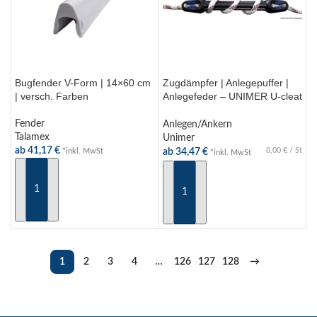
Bugfender V-Form | 14×60 cm
Zugdämpfer | Anlegepuffer |
| versch. Farben
Anlegefeder – UNIMER U-cleat
mit auto Leinensperre –
versch. Größen
Fender
Anlegen/Ankern
Talamex
Unimer
ab
41,17
€
0,00
€
/
St
*inkl. MwSt
ab
34,47
€
*inkl. MwSt
AUSFÜHRUNG WÄHLEN
AUSFÜHRUNG WÄHLEN
1
2
3
4
…
126
127
128
→