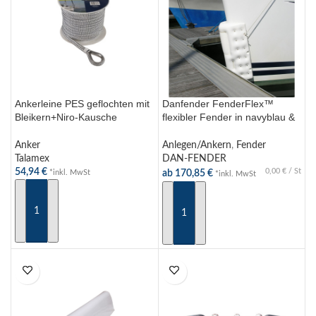
Ankerleine PES geflochten mit
Danfender FenderFlex™
Bleikern+Niro-Kausche
flexibler Fender in navyblau &
schwarz/weiß 10mm 30m
weiss
Anker
Anlegen/Ankern
,
Fender
Talamex
DAN-FENDER
54,94
€
0,00
€
/
St
ab
170,85
€
*inkl. MwSt
*inkl. MwSt
IN DEN WARENKORB
AUSFÜHRUNG WÄHLEN