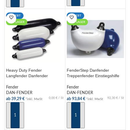
AUSFÜHRUNG WÄHLEN
BELIEBT
BELIEBT
AUF LAGER
AUF LAGER
Heavy Duty Fender
FenderStep Danfender
Langfender Danfender
Treppenfender Einstiegshilfe
Anlegeschutz verschiedene
verschiedene Farben
Farben und Größen
Fender
Fender
DAN-FENDER
DAN-FENDER
0,00
€
/
St
92,30
€
/
St
ab
39,29
€
ab
93,84
€
*inkl. MwSt
*inkl. MwSt
AUSFÜHRUNG WÄHLEN
AUSFÜHRUNG WÄHLEN