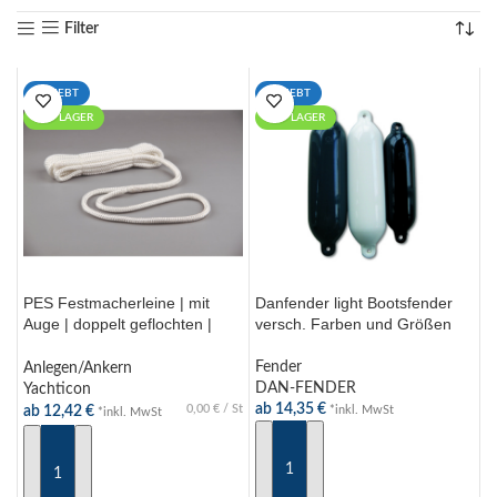
Filter
BELIEBT
BELIEBT
AUF LAGER
AUF LAGER
PES Festmacherleine | mit
Danfender light Bootsfender
Auge | doppelt geflochten |
versch. Farben und Größen
schwarz, weiß
Fender
Anlegen/Ankern
DAN-FENDER
Yachticon
ab
14,35
€
0,00
€
/
St
*inkl. MwSt
ab
12,42
€
*inkl. MwSt
AUSFÜHRUNG WÄHLEN