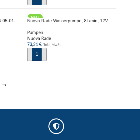
NEU
 05-01-
Nuova Rade Wasserpumpe, 8L/min, 12V
Pumpen
Nuova Rade
73,31
€
*inkl. MwSt
IN DEN WARENKORB
→