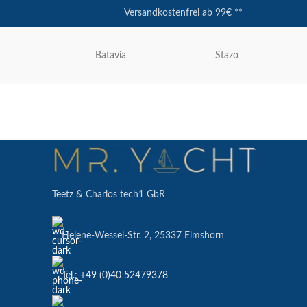
Versandkostenfrei ab 99€ **
Batavia
Stazo
Teetz & Charlos tech1 GbR
Helene-Wessel-Str. 2, 25337 Elmshorn
Tel.: +49 (0)40 52479378