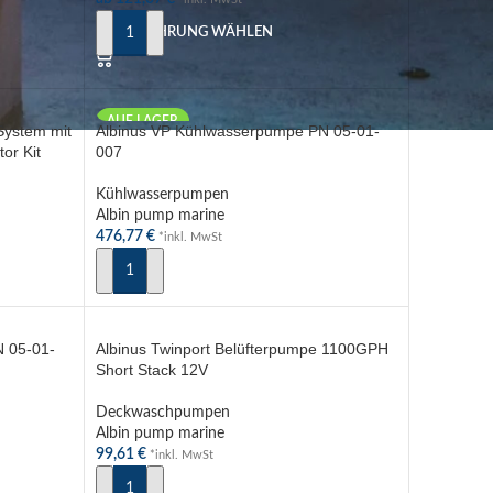
AUSFÜHRUNG WÄHLEN
AUF LAGER
ystem mit
Albinus VP Kühlwasserpumpe PN 05-01-
or Kit
007
Kühlwasserpumpen
Albin pump marine
476,77
€
*inkl. MwSt
IN DEN WARENKORB
 05-01-
Albinus Twinport Belüfterpumpe 1100GPH
Short Stack 12V
Deckwaschpumpen
Albin pump marine
99,61
€
*inkl. MwSt
IN DEN WARENKORB