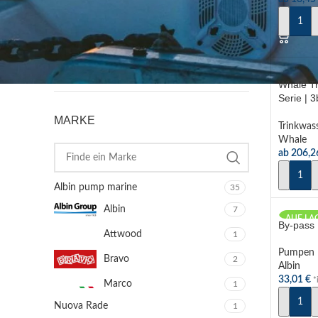
AUSF
FILTER
Whale T
Serie | 3
12/18l/m
MARKE
Trinkwa
Whale
ab
206,
AUSF
Albin pump marine
35
Albin
7
AUF LA
By-pass
Attwood
1
Pumpen
Bravo
2
Albin
33,01
€
*
Marco
1
IN DE
Nuova Rade
1