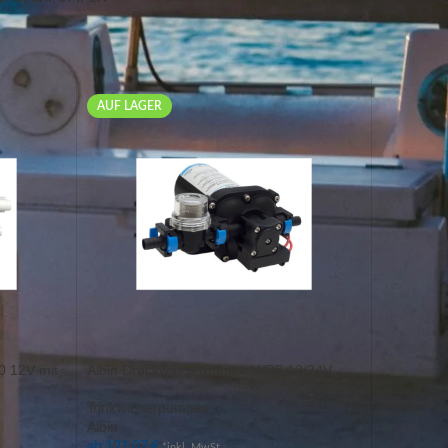
12
18
24
AUF LAGER
 12V mit
Albin Druckwasserpumpe WPS 12/24V
Trinkwasserpumpen
Albin
ab
121,07
€
*inkl. MwSt