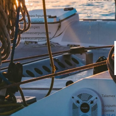
PRODUKT-KATEGORIEN
Start
/
Deckwaschpumpen
12
Duschpumpen
2
Fusspumpen
3
Kühlwasserpumpen
30
Trinkwasserpumpen
6
FILTERN NACH
Auf Lager
20
NACH PREIS FILTERN
Talamex 
Fusspum
Talamex
ab
18,4