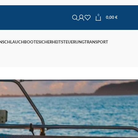
0
0,00
€
N
SCHLAUCHBOOTE
SICHERHEIT
STEUERUNG
TRANSPORT
WASSERPUMPEN