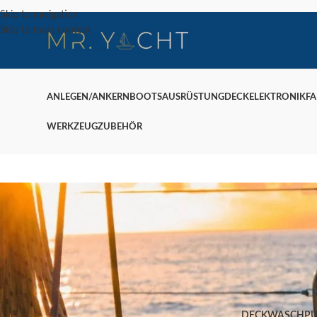
Skip to navigation
Skip to main content
ANLEGEN/ANKERN
BOOTSAUSRÜSTUNG
DECK
ELEKTRONIK
F
WERKZEUG
ZUBEHÖR
DECKWASCHP