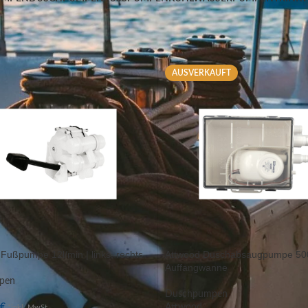
Shop
/
Sanitär / Pumpen
/
Pumpen
Anzeigen
9
AUSVERKAUFT
Fußpumpe 12l/min | links, rechts
Attwood Duschabsaugpumpe 500
Auffangwanne
pen
Duschpumpen
5
€
Attwood
*inkl. MwSt