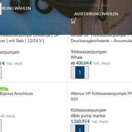
ab
118,93
€
*inkl. MwSt
ÜHRUNG WÄHLEN
AUSFÜHRUNG WÄHLEN
rinkwasserpumpe Universal | UF
Whale UF Trinkwasserpumpe – S
bar | mit Sieb | 12/24 V |
Druckausgleichstank – Accumulat
in
Trinkwasserpumpen
sserpumpen
Whale
ab
400,04
€
26
€
*inkl. MwSt
*inkl. MwSt
AUSFÜHRUNG WÄHLEN
ÜHRUNG WÄHLEN
GER
 Bypass Anschluss
Albinus VP Kühlwasserpumpe PN
020
Kühlwasserpumpen
Albin pump marine
inkl. MwSt
1.560,95
€
*inkl. MwSt
N WARENKORB
IN DEN WARENKORB