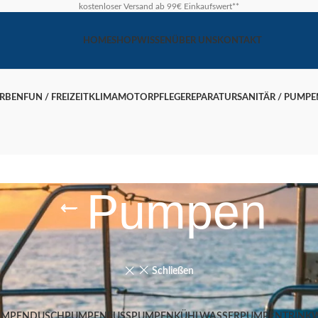
kostenloser Versand ab 99€ Einkaufswert**
HOME
SHOP
WISSEN
ÜBER UNS
KONTAKT
ARBEN
FUN / FREIZEIT
KLIMA
MOTOR
PFLEGE
REPARATUR
SANITÄR / PUMPE
Pumpen
Schließen
UMPEN
DUSCHPUMPEN
FUSSPUMPEN
KÜHLWASSERPUMPEN
TRINK