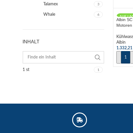
Talamex
3
Whale
6
AUF LA
Albin S
Motoren
Kühlwas
INHALT
Albin
1.332,2
IN DE
1 st
1