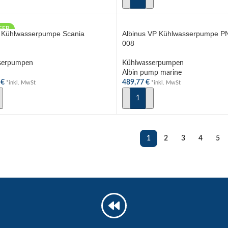
GER
C Kühlwasserpumpe Scania
Albinus VP Kühlwasserpumpe PN
008
serpumpen
Kühlwasserpumpen
Albin pump marine
1
€
489,77
€
*inkl. MwSt
*inkl. MwSt
N WARENKORB
IN DEN WARENKORB
1
2
3
4
5