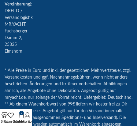
Vereinbarung
):
DREI-D /
Versandlogistik
MR.YACHT,
Fuchsberger
Damm 2,
25335
Elmshorn
* Alle Preise in Euro und inkl. der gesetzlichen Mehrwertsteuer, zzgl.
Versandkosten und ggf. Nachnahmegebühren, wenn nicht anders
beschrieben. Änderungen und Irrtümer vorbehalten. Abbildungen
ähnlich, alle Angebote ohne Dekoration. Angebot gültig auf
mryacht.de, nur solange der Vorrat reicht. Liefergebiet: Deutschland.
** Ab einem Warenkorbwert von 99€ liefern wir kostenfrei zu Dir
nach Hause. Dieses Angebot gilt nur für den Versand innerhalb
0
Deutschlands (ausgenommen Speditions- und Inselversand). Die
Shop
Wunschliste
Warenkorb
Mein Konto
Versandkosten werden automatisch im Warenkorb abgezogen.