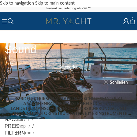
Skip to navigation
Skip to main content
kostenlose Lieferung ab 99€ **
0
Sound
Kategorien
Schließen
BORDELEKTRIK
SCHALTTAFELN
ANSCHLUSSMATERIAL
ANTENNEN
BATTERIEKÄSTEN
BELEUCHTUNG
LANDSTROMANSCHLÜSSE
SCHALTER
SICHERUNG
SOUND
TANK- UND MOTORINSTRUMENTE
WETTERINSTRUMENTE
NACH
Start
/
PREIS
Shop
/
FILTERN
Elektronik