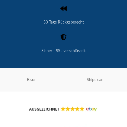
G
R
3
5
30 Tage Rückgaberecht
0
B
Sicher - SSL verschlüsselt
Bison
Shipclean