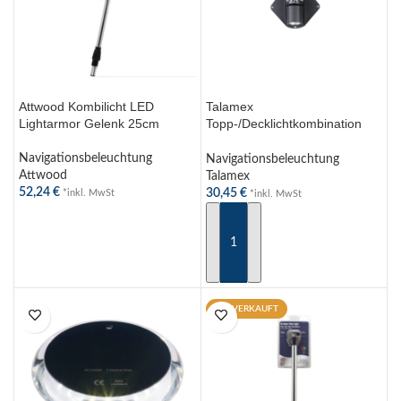
Attwood Kombilicht LED
Talamex
Lightarmor Gelenk 25cm
Topp-/Decklichtkombination
12V 10W für Boote bis 12m,
IP65, flexible Montage
Navigationsbeleuchtung
Navigationsbeleuchtung
Attwood
Talamex
52,24
€
30,45
€
*inkl. MwSt
*inkl. MwSt
WEITERLESEN
IN DEN WARENKORB
AUSVERKAUFT