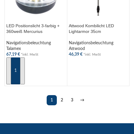
LED Positionslicht 3-farbig +
Attwood Kombilicht LED
360weiß Mercurius
Lightarmor 35cm
Navigationsbeleuchtung
Navigationsbeleuchtung
Talamex
Attwood
67,19
€
46,39
€
*inkl. MwSt
*inkl. MwSt
IN DEN WARENKORB
WEITERLESEN
1
2
3
→