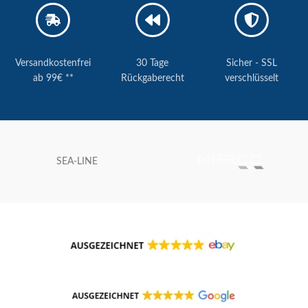
Versandkostenfrei
30 Tage
Sicher - SSL
ab 99€ **
Rückgaberecht
verschlüsselt
SEA-LINE