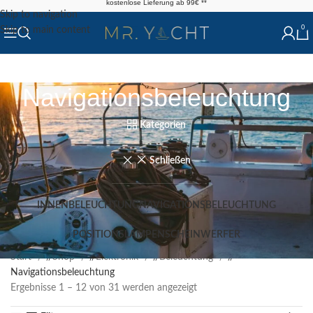
kostenlose Lieferung ab 99€ **
Skip to navigation
0
Skip to main content
Navigationsbeleuchtung
Kategorien
Schließen
INNENBELEUCHTUNG
NAVIGATIONSBELEUCHTUNG
POSITIONSLAMPEN
SCHEINWERFER
Start
/
Shop
/
Elektronik
/
Beleuchtung
/
Navigationsbeleuchtung
Ergebnisse 1 – 12 von 31 werden angezeigt