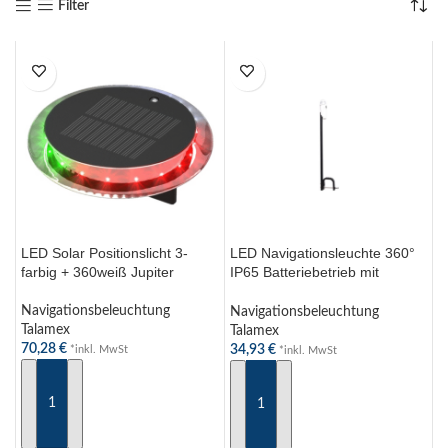
Filter
LED Solar Positionslicht 3-
LED Navigationsleuchte 360°
farbig + 360weiß Jupiter
IP65 Batteriebetrieb mit
Klemmbügel für Boote –
Talamex
Navigationsbeleuchtung
Navigationsbeleuchtung
Talamex
Talamex
70,28
€
34,93
€
*inkl. MwSt
*inkl. MwSt
IN DEN WARENKORB
IN DEN WARENKORB