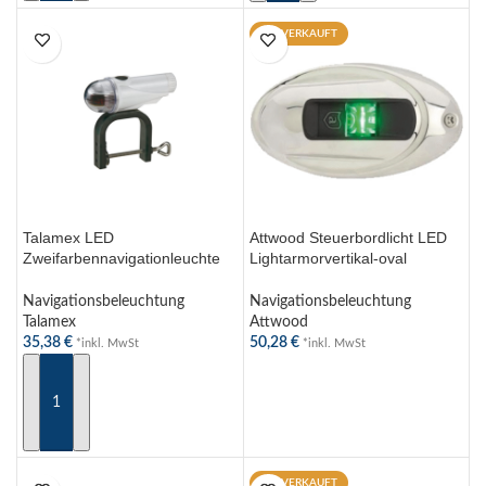
AUSVERKAUFT
Talamex LED
Attwood Steuerbordlicht LED
Zweifarbennavigationleuchte
Lightarmorvertikal-oval
für Boot – Batteriebetrieb,
Edelstahl
IP65, Halterung, 3 AAA-
Navigationsbeleuchtung
Navigationsbeleuchtung
Batterien
Talamex
Attwood
35,38
€
50,28
€
*inkl. MwSt
*inkl. MwSt
IN DEN WARENKORB
WEITERLESEN
AUSVERKAUFT