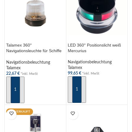
Talamex 360°
LED 360° Positionslicht weiß
Navigationsleuchte für Schiffe
Mercurius
bis 7m – Polycarbonat
Gehäuse, 12V, 10W, BA15s
Navigationsbeleuchtung
Navigationsbeleuchtung
Fassung
Talamex
Talamex
99,65
€
22,67
€
*inkl. MwSt
*inkl. MwSt
IN DEN WARENKORB
IN DEN WARENKORB
AUSVERKAUFT