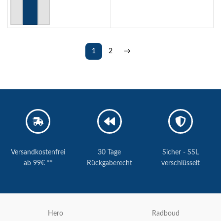
WEITERLESEN
IN DEN WARENKORB
1
2
→
Versandkostenfrei
30 Tage
Sicher - SSL
ab 99€ **
Rückgaberecht
verschlüsselt
Hero
Radboud