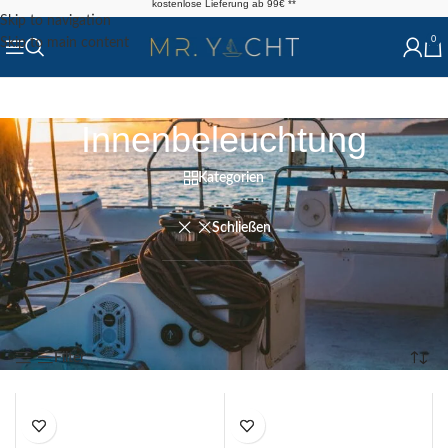
kostenlose Lieferung ab 99€ **
Skip to navigation
0
Skip to main content
Innenbeleuchtung
Kategorien
Schließen
Start
/
Shop
/
Elektronik
/
Beleuchtung
/
Innenbeleuchtung
Ergebnisse 1 – 12 von 14 werden angezeigt
Filter