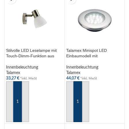
Stilvolle LED Leselampe mit
Talamex Minispot LED
Touch-Dimm-Funktion aus
Einbaumodell mit
Edelstahl und Glas – 3000K,
Edelstahlrand, 12V, IP65, 18
3W, 10-30V
LEDs, Ø 63mm, 20mm
Innenbeleuchtung
Innenbeleuchtung
Einbautiefe
Talamex
Talamex
33,27
€
44,07
€
*inkl. MwSt
*inkl. MwSt
IN DEN WARENKORB
IN DEN WARENKORB