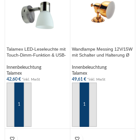
Talamex LED-Leseleuchte mit
Wandlampe Messing 12V/15W
Touch-Dimm-Funktion & USB-
mit Schalter und Halterung Ø
C Schnellladebuchse –
90mm – Talamex Wandleuchte
Edelstahl/Glas
Innenbeleuchtung
Innenbeleuchtung
Talamex
Talamex
42,60
€
49,61
€
*inkl. MwSt
*inkl. MwSt
IN DEN WARENKORB
IN DEN WARENKORB