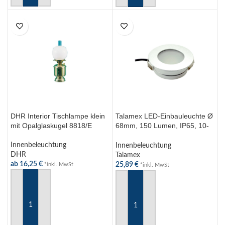
DHR Interior Tischlampe klein
Talamex LED-Einbauleuchte Ø
mit Opalglaskugel 8818/E
68mm, 150 Lumen, IP65, 10-
30V, 30cm Kabel für Outdoor
Anwendungen
Innenbeleuchtung
Innenbeleuchtung
DHR
Talamex
ab
16,25
€
25,89
€
*inkl. MwSt
*inkl. MwSt