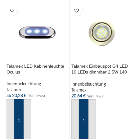
Talamex LED Kabinenleuchte
Talamex Einbauspot G4 LED
Oculus
10 LEDs dimmbar 2.5W 140
Lumen gebürsteter Chrom 8-
30V Ø68mm
Innenbeleuchtung
Innenbeleuchtung
Talamex
Talamex
ab
20,28
€
20,64
€
*inkl. MwSt
*inkl. MwSt
AUSFÜHRUNG WÄHLEN
IN DEN WARENKORB