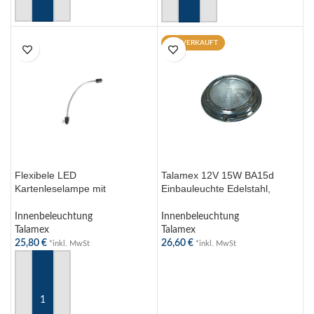
AUSFÜHRUNG WÄHLEN
IN DEN WARENKORB
AUSVERKAUFT
Flexibele LED
Talamex 12V 15W BA15d
Kartenleselampe mit
Einbauleuchte Edelstahl,
verchromtem Metallarm und 8
40mm Deckenleuchte für
roten LEDs – Talamex 12V
stilvolle Beleuchtung
Innenbeleuchtung
Innenbeleuchtung
Talamex
Talamex
25,80
€
26,60
€
*inkl. MwSt
*inkl. MwSt