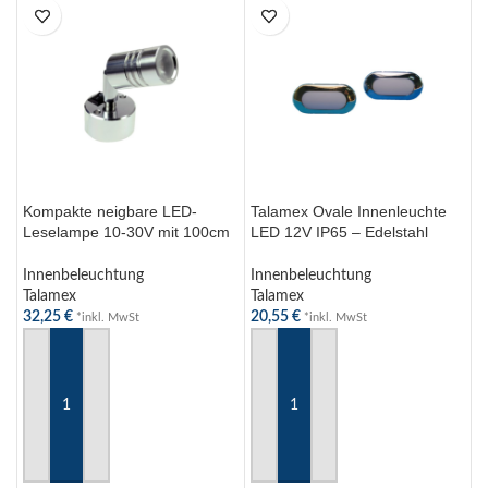
Kompakte neigbare LED-
Talamex Ovale Innenleuchte
Leselampe 10-30V mit 100cm
LED 12V IP65 – Edelstahl
Kabel und Ein-/Ausschalter,
Flansch, gefrostete Linse,
IP20 Schutz
elegant 78x38mm
Innenbeleuchtung
Innenbeleuchtung
Talamex
Talamex
32,25
€
20,55
€
*inkl. MwSt
*inkl. MwSt
IN DEN WARENKORB
IN DEN WARENKORB