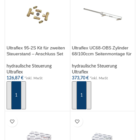
Ultraflex 95-2S Kit für zweiten
Ultraflex UC68-OBS Zylinder
Steuerstand – Anschluss Set
68/100ccm Seitenmontage für
für UP28F, UP33F, UC116-I,
Außenborder – Patentierte
UC168-I, UC215-I
Installation
hydraulische Steuerung
hydraulische Steuerung
Ultraflex
Ultraflex
126,87
€
373,70
€
*inkl. MwSt
*inkl. MwSt
IN DEN WARENKORB
IN DEN WARENKORB