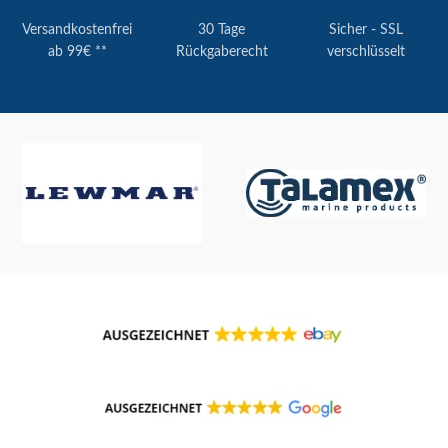
Versandkostenfrei
30 Tage
Sicher - SSL
ab 99€ **
Rückgaberecht
verschlüsselt