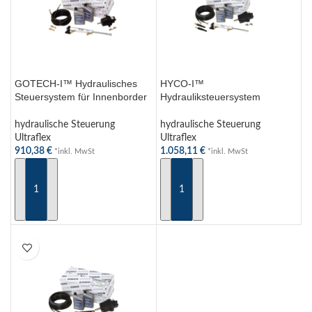
GOTECH-I™ Hydraulisches
HYCO-I™
Steuersystem für Innenborder
Hydrauliksteuersystem
bis 115PS – Komplettset mit
Innenborder bis 150PS –
Pumpe & Zylinder
Komplettset mit Schlauch und
hydraulische Steuerung
hydraulische Steuerung
Öl
Ultraflex
Ultraflex
910,38
€
1.058,11
€
*inkl. MwSt
*inkl. MwSt
IN DEN WARENKORB
IN DEN WARENKORB