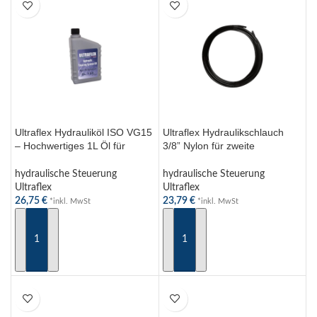
Ultraflex Hydrauliköl ISO VG15
Ultraflex Hydraulikschlauch
– Hochwertiges 1L Öl für
3/8” Nylon für zweite
Pumpen & Zylinder, Garantie
hydraulische Lenkpumpe –
erhalten
TU95
hydraulische Steuerung
hydraulische Steuerung
Ultraflex
Ultraflex
26,75
€
23,79
€
*inkl. MwSt
*inkl. MwSt
IN DEN WARENKORB
IN DEN WARENKORB