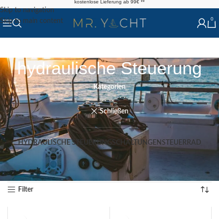
kostenlose Lieferung ab 99€ **
Skip to navigation
0
Skip to main content
hydraulische Steuerung
Kategorien
Schließen
HYDRAULISCHE STEUERUNG
SCHALTUNGEN
STEUERRAD
Start
/
Shop
/
Steuerung
/
hydraulische Steuerung
Alle 7 Ergebnisse werden angezeigt
Filter