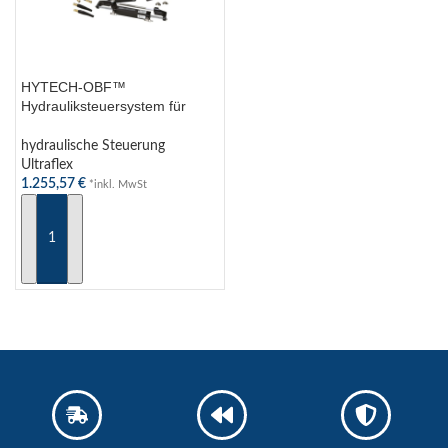
HYTECH-OBF™
Hydrauliksteuersystem für
Außenborder bis 175PS –
Komplettset mit Schlauchkit &
hydraulische Steuerung
Zubehör
Ultraflex
1.255,57
€
*inkl. MwSt
IN DEN WARENKORB