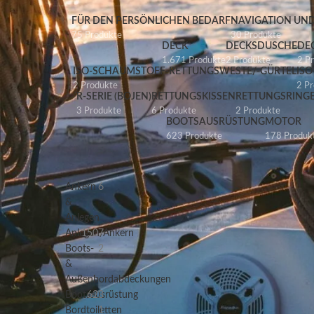
FÜR DEN PERSÖNLICHEN BEDARF
NAVIGATION UND
75 Produkte
30 Produkte
DECK
DECKSDUSCHE
DE
1.671 Produkte
2 Produkte
2 P
ISO-SCHAUMSTOFF-RETTUNGSWESTE/-GÜRTEL
IS
2 Produkte
2 P
R-SERIE (BOJEN)
RETTUNGSKISSEN
RETTUNGSRING
3 Produkte
6 Produkte
2 Produkte
BOOTSAUSRÜSTUNG
MOTOR
623 Produkte
178 Produk
PRODUKT-
Start
/
KATEGORIEN
Shop
/
Produkte
Ankern
6
verschlagwortet
&
mit „NEU“
Anlegen
Anzeigen
Anlegen/Ankern
1507
9
12
Boots-
2
18
24
&
Außenbordabdeckungen
Bootsausrüstung
623
Bordtoiletten
1