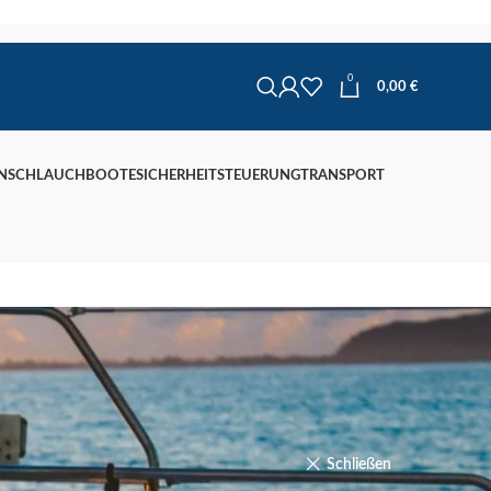
0
0,00
€
N
SCHLAUCHBOOTE
SICHERHEIT
STEUERUNG
TRANSPORT
Schließen