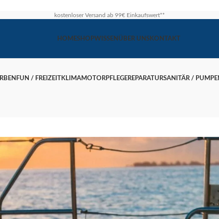
kostenloser Versand ab 99€ Einkaufswert**
HOME
SHOP
WISSEN
ÜBER UNS
KONTAKT
ARBEN
FUN / FREIZEIT
KLIMA
MOTOR
PFLEGE
REPARATUR
SANITÄR / PUMPE