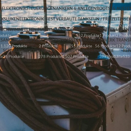
 ELEKTRONIK
STEUERUNGEN
ANKERN & ANLEGEN
BOOTS- & AUSS
7 Produkte
6 Produkte
2 Produkte
CKSLUKEN
ELEKTRONIK
FEST VERBAUTE TANKS
FUN / FREIZEIT
INSE
rodukte
1.516 Produkte
4 Produkte
21 Produkte
2 Prod
O-SCHWIMMHILFEN FÜR WASSERSPORT
KLIMA
LEITERN
LUKEN 
rodukte
152 Produkte
1 Produkt
2 Produ
E
SANITÄR / PUMPEN
SCHALLSIGNALE
STEUERUNG
TAUWERK
TRANS
1.120 Produkte
2 Produkte
55 Produkte
56 Produkte
12 Prod
SCHLAUCHBOOTE
FARBEN
ANLEGEN/ANKERN
PFLEGE
REP
te
36 Produkte
278 Produkte
1.507 Produkte
399 Produkte
533 