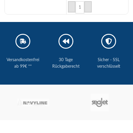
AUSFÜHRUNG WÄHLEN
AUSFÜHRUNG WÄHLEN
Versandkostenfrei
30 Tage
Sicher - SSL
ab 99€ **
Rückgaberecht
verschlüsselt