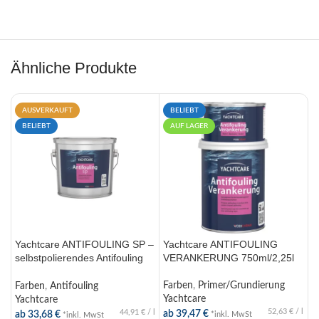
Ähnliche Produkte
AUSVERKAUFT
BELIEBT
BELIEBT
AUF LAGER
Yachtcare ANTIFOULING SP –
Yachtcare ANTIFOULING
Y
selbstpolierendes Antifouling
VERANKERUNG 750ml/2,25l
B
750ml/ 2,5l
Farben
,
Primer/Grundierung
F
Farben
,
Antifouling
Yachtcare
Y
Yachtcare
52,63
€
/
l
44,91
€
/
l
ab
39,47
€
2
ab
33,68
€
*inkl. MwSt
*inkl. MwSt