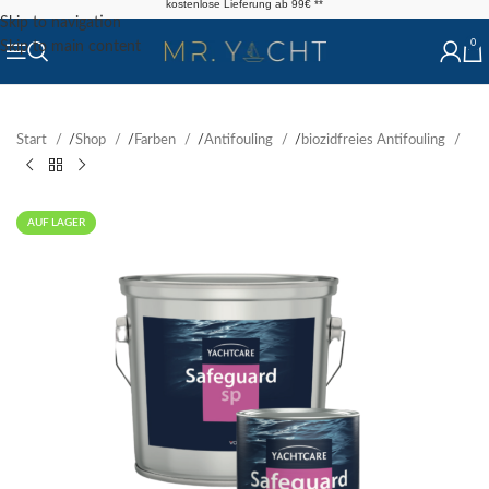
kostenlose Lieferung ab 99€ **
Skip to navigation
0
Skip to main content
Start
/
Shop
/
Farben
/
Antifouling
/
biozidfreies Antifouling
AUF LAGER