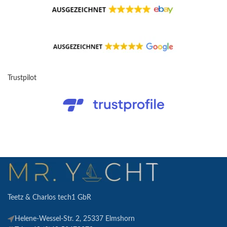
Trustpilot
Teetz & Charlos tech1 GbR
Helene-Wessel-Str. 2, 25337 Elmshorn