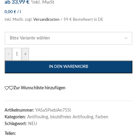
ab
33,99
€
*inkl. MwSt
0,00
€
/
l
inkl. MwSt.
zzgl.
Versandkosten
< 99 € Bestellwert in DE
-
+
IN DEN WARENKORB
Zur Wunschliste hinzufügen
Artikelnummer:
YASaSPsebiAn755l
Kategorien:
Antifouling
,
biozidfreies Antifouling
,
Farben
Schlagwort:
NEU
Teilen: