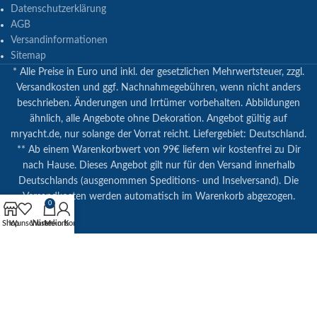
Datenschutzerklärung
AGB
Versandinformationen
Sitemap
* Alle Preise in Euro und inkl. der gesetzlichen Mehrwertsteuer, zzgl.
Versandkosten und ggf. Nachnahmegebühren, wenn nicht anders
beschrieben. Änderungen und Irrtümer vorbehalten. Abbildungen
ähnlich, alle Angebote ohne Dekoration. Angebot gültig auf
mryacht.de, nur solange der Vorrat reicht. Liefergebiet: Deutschland.
** Ab einem Warenkorbwert von 99€ liefern wir kostenfrei zu Dir
nach Hause. Dieses Angebot gilt nur für den Versand innerhalb
Deutschlands (ausgenommen Speditions- und Inselversand). Die
Versandkosten werden automatisch im Warenkorb abgezogen.
0
Shop
Wunschliste
Warenkorb
Mein Konto
© Copyright 2023 | mryacht.de | Alle Rechte vorbehalten