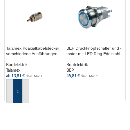
B
M
1
Talamex Koaxialkabelstecker
BEP Druckknopfschalter und -
verschiedene Ausführungen
taster mit LED Ring Edelstahl
Bordelektrik
Bordelektrik
Talamex
BEP
ab
13,81
€
45,81
€
*inkl. MwSt
*inkl. MwSt
AUSFÜHRUNG WÄHLEN
AUSFÜHRUNG WÄHLEN