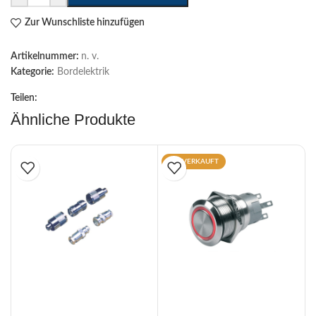
Zur Wunschliste hinzufügen
Artikelnummer:
n. v.
Kategorie:
Bordelektrik
Teilen:
Ähnliche Produkte
AUSVERKAUFT
M
M