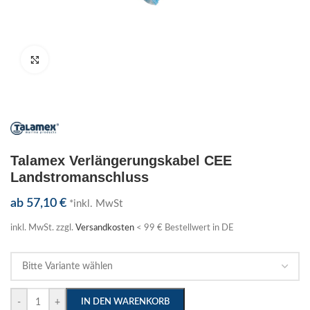
Klick zum Vergrößern
Talamex Verlängerungskabel CEE
Landstromanschluss
ab
57,10
€
*inkl. MwSt
inkl. MwSt.
zzgl.
Versandkosten
< 99 € Bestellwert in DE
-
+
IN DEN WARENKORB