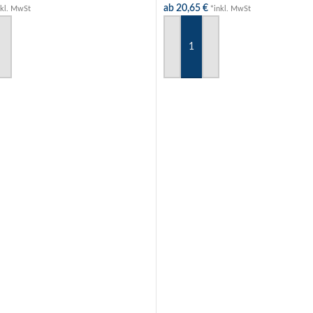
ab
20,65
€
nkl. MwSt
*inkl. MwSt
 WARENKORB
AUSFÜHRUNG WÄHLEN