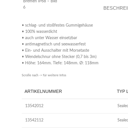
BESCHRE
• schlag- und stoßfestes Gummigehäuse
• 100% wasserdicht
• auch unter Wasser einsetzbar
• antimagnetisch und seewasserfest
• Ein- und Ausschalter mit Morsetaste
• Wendelschnur ohne Stecker (0,7 bis 3m)
• Höhe: 164mm. Tiefe: 148mm. Ø: 118mm
Scrolle nach -> für weitere Infos
ARTIKELNUMMER
TYP 
13542012
Seale
13542112
Seale