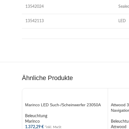
13542024
Seale
13542113
LED
Ähnliche Produkte
Marinco LED Such-/Scheinwerfer 23050A
Attwood 3
Navigatio
Beleuchtung
Marinco
Beleuchtu
1.372,29
€
Attwood
*inkl. MwSt