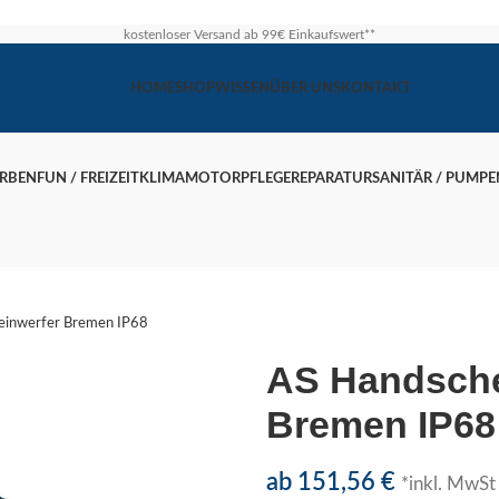
kostenloser Versand ab 99€ Einkaufswert**
HOME
SHOP
WISSEN
ÜBER UNS
KONTAKT
ARBEN
FUN / FREIZEIT
KLIMA
MOTOR
PFLEGE
REPARATUR
SANITÄR / PUMPE
einwerfer Bremen IP68
AS Handsche
Bremen IP68
ab
151,56
€
*inkl. MwSt