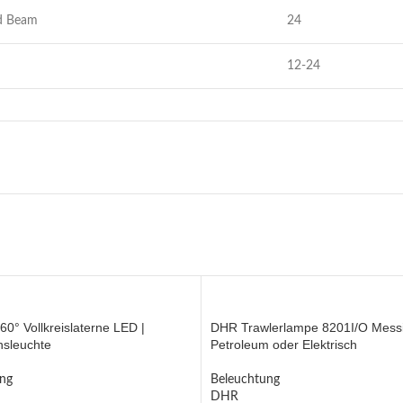
d Beam
24
12-24
60° Vollkreislaterne LED |
DHR Trawlerlampe 8201I/O Mess
nsleuchte
Petroleum oder Elektrisch
ng
Beleuchtung
DHR