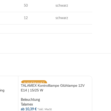
50
schwarz
12
schwarz
AUSVERKAUFT
TALAMEX Kontrolllampe Glühlampe 12V
ing
E14 | 15/25 W
Beleuchtung
Talamex
ab
10,39
€
*inkl. MwSt