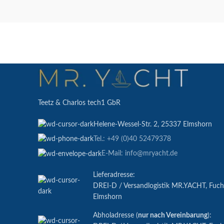
Teetz & Charlos tech1 GbR
Helene-Wessel-Str. 2, 25337 Elmshorn
Tel.: +49 (0)40 52479378
E-Mail: info@mryacht.de
Lieferadresse:
DREI-D / Versandlogistik MR.YACHT, Fuc
Elmshorn
Abholadresse (
nur nach Vereinbarung
):