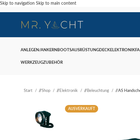
Skip to navigation
Skip to main content
ANLEGEN/ANKERN
BOOTSAUSRÜSTUNG
DECK
ELEKTRONIK
F
WERKZEUG
ZUBEHÖR
Start
/
Shop
/
Elektronik
/
Beleuchtung
/
AS Handsch
AUSVERKAUFT