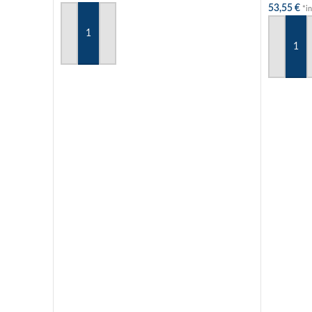
53,55
€
*i
IN DEN WARENKORB
IN DEN