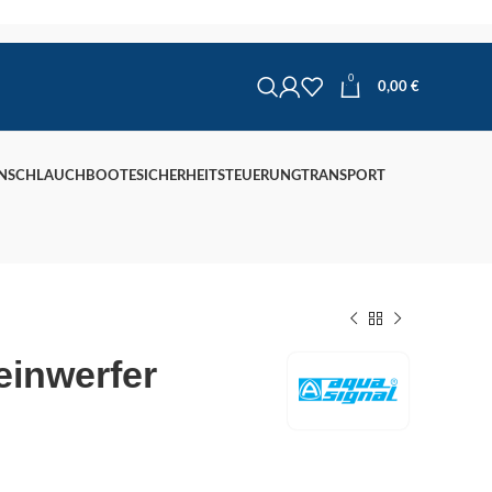
0
0,00
€
N
SCHLAUCHBOOTE
SICHERHEIT
STEUERUNG
TRANSPORT
inwerfer