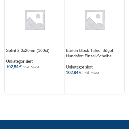
Splint 2.0x20mm(100st)
Barton Block Tufnol Bügel
E
Hundsfott Einzel-Scheibe
35mm für Tau 12mm
Unkategorisiert
U
102,84
€
9
Unkategorisiert
*inkl. MwSt
102,84
€
*inkl. MwSt
WEITERLESEN
WEITERLESEN