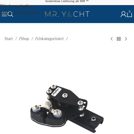
kostenlose Lieferung ab 99€ **
Skip to navigation
0
Skip to main content
Start
/
Shop
/
Unkategorisiert