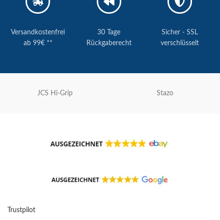
Versandkostenfrei
30 Tage
Sicher - SSL
ab 99€ **
Rückgaberecht
verschlüsselt
JCS Hi-Grip
Stazo
Trustpilot