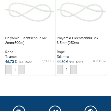
Polyamid Flechtschnur Mk
Polyamid Flechtschnur Mk
P
2mm(500m)
3.5mm(250m)
4
Rope
Rope
R
Talamex
Talamex
T
0,09
€
/
m
0,18
€
/
m
46,70
€
44,80
€
6
*inkl. MwSt
*inkl. MwSt
IN DEN WARENKORB
IN DEN WARENKORB