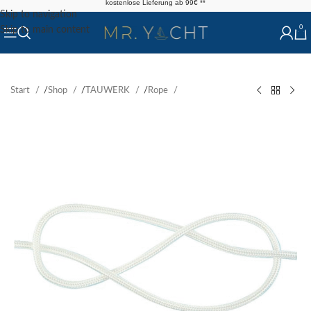
kostenlose Lieferung ab 99€ **
Skip to navigation
0
Skip to main content
Start
/
Shop
/
TAUWERK
/
Rope