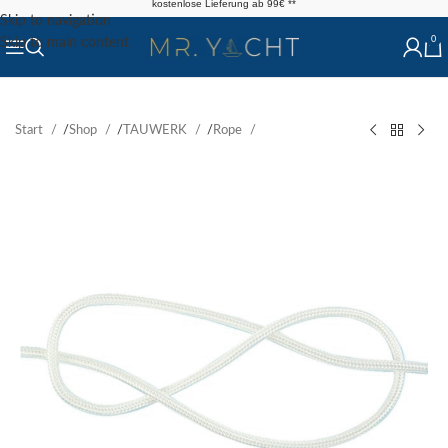
kostenlose Lieferung ab 99€ **
Skip to navigation
0
Skip to main content
Start
/
Shop
/
TAUWERK
/
Rope