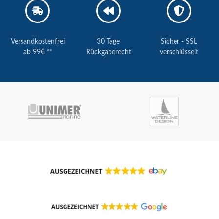
Versandkostenfrei
30 Tage
Sicher - SSL
ab 99€ **
Rückgaberecht
verschlüsselt