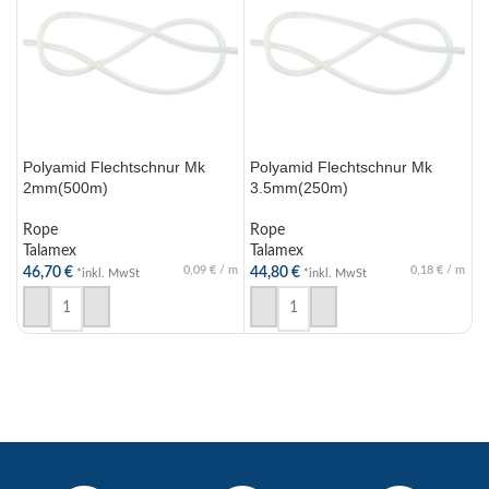
Polyamid Flechtschnur Mk
Polyamid Flechtschnur Mk
P
2mm(500m)
3.5mm(250m)
4
Rope
Rope
R
Talamex
Talamex
T
0,09
€
/
m
0,18
€
/
m
46,70
€
44,80
€
6
*inkl. MwSt
*inkl. MwSt
IN DEN WARENKORB
IN DEN WARENKORB