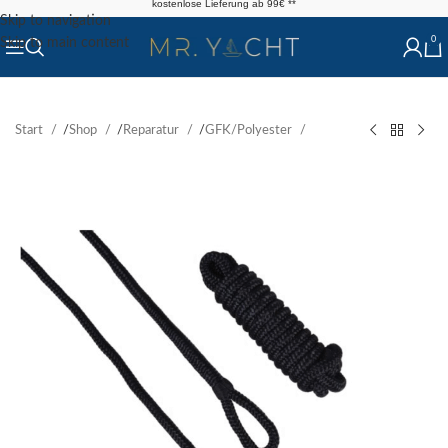
kostenlose Lieferung ab 99€ **
Skip to navigation
0
Skip to main content
Start
/
Shop
/
Reparatur
/
GFK/Polyester