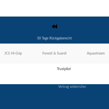
30 Tage Rückgaberecht
JCS Hi-Grip
Foresti & Suardi
Aquastream
Trustpilot
Vertrag widerrufen