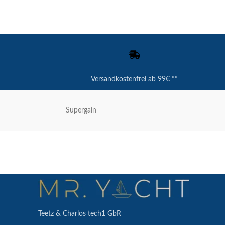
Versandkostenfrei ab 99€ **
Supergain
Teetz & Charlos tech1 GbR