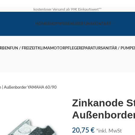
kostenloser Versand ab 99€ Einkaufswert**
HOME
SHOP
WISSEN
ÜBER UNS
KONTAKT
ARBEN
FUN / FREIZEIT
KLIMA
MOTOR
PFLEGE
REPARATUR
SANITÄR / PUMPE
m | Außenborder YAMAHA 60/90
Zinkanode S
Außenborde
20,75
€
*inkl. MwSt