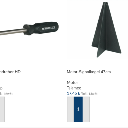
ndreher HD
Motor-Signalkegel 47cm
Motor
ip
Talamex
17,45
€
nkl. MwSt
*inkl. MwSt
 WARENKORB
IN DEN WARENKORB