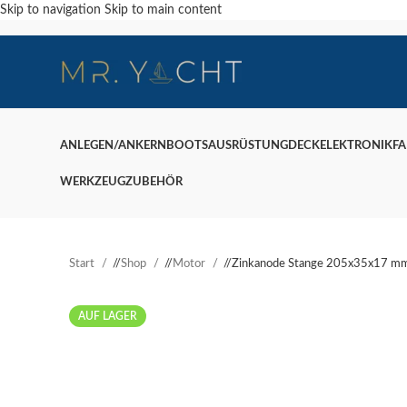
Skip to navigation
Skip to main content
ANLEGEN/ANKERN
BOOTSAUSRÜSTUNG
DECK
ELEKTRONIK
F
WERKZEUG
ZUBEHÖR
Start
/
Shop
/
Motor
/
Zinkanode Stange 205x35x17 m
AUF LAGER