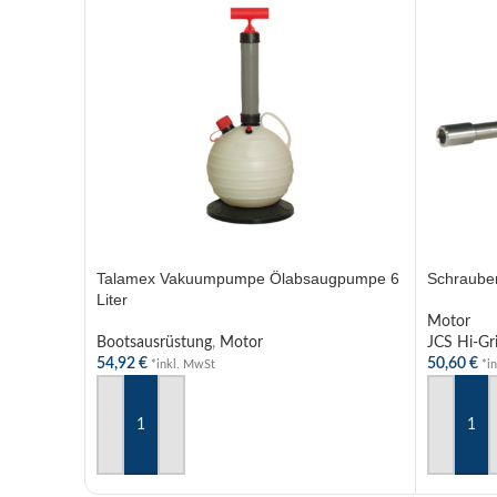
Talamex Vakuumpumpe Ölabsaugpumpe 6
Schraube
Liter
Motor
Bootsausrüstung
,
Motor
JCS Hi-Gr
54,92
€
50,60
€
*inkl. MwSt
*i
IN DEN WARENKORB
IN DEN