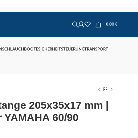
0
0,00
€
N
SCHLAUCHBOOTE
SICHERHEIT
STEUERUNG
TRANSPORT
tange 205x35x17 mm |
r YAMAHA 60/90