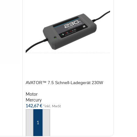
AVATOR™ 7
AVATOR™ 7.5 Schnell-Ladegerät 230W
Motor
Motor
Mercury
Mercury
133,19
€
*
142,67
€
*inkl. MwSt
WEITERL
IN DEN WARENKORB