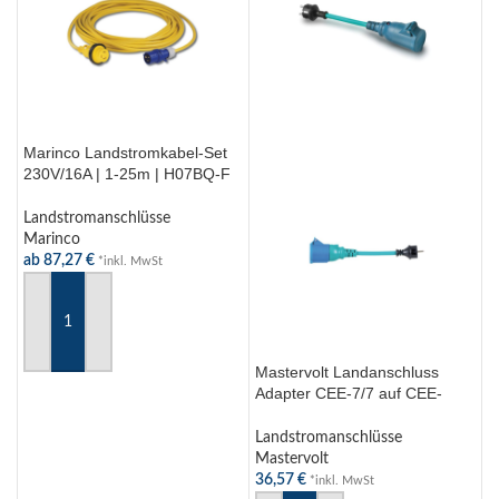
Marinco Landstromkabel-Set
230V/16A | 1-25m | H07BQ-F
3×2,5mm²
Landstromanschlüsse
Marinco
ab
87,27
€
*inkl. MwSt
AUSFÜHRUNG WÄHLEN
Mastervolt Landanschluss
M
Adapter CEE-7/7 auf CEE-
1
Stecker
L
Landstromanschlüsse
M
Mastervolt
a
36,57
€
*inkl. MwSt