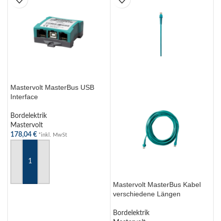
Mastervolt MasterBus USB
T
Interface
C
Bordelektrik
B
Mastervolt
T
178,04
€
a
*inkl. MwSt
IN DEN WARENKORB
Mastervolt MasterBus Kabel
verschiedene Längen
Bordelektrik