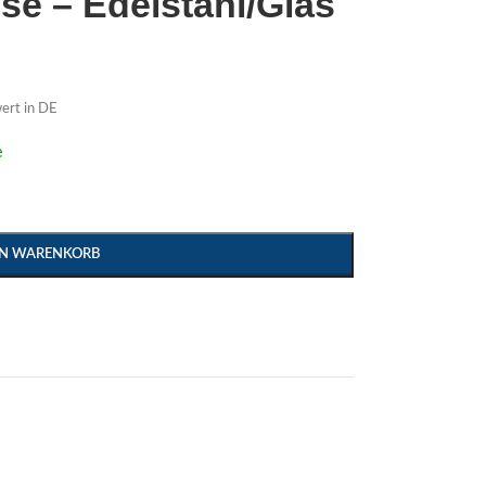
se – Edelstahl/Glas
ert in DE
e
EN WARENKORB