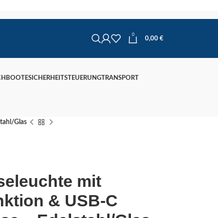
0
0,00
€
CHBOOTE
SICHERHEIT
STEUERUNG
TRANSPORT
tahl/Glas
eleuchte mit
ktion & USB-C