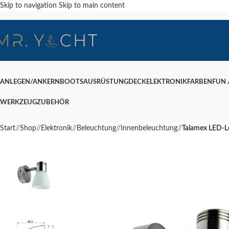
Skip to navigation
Skip to main content
ANLEGEN/ANKERN
BOOTSAUSRÜSTUNG
DECK
ELEKTRONIK
FARBEN
FUN /
WERKZEUG
ZUBEHÖR
Start
/
Shop
/
Elektronik
/
Beleuchtung
/
Innenbeleuchtung
/
Talamex LED-L