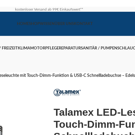
kostenloser Versand ab 99€ Einkaufswert**
HOME
SHOP
WISSEN
ÜBER UNS
KONTAKT
 FREIZEIT
KLIMA
MOTOR
PFLEGE
REPARATUR
SANITÄR / PUMPEN
SCHLAU
eseleuchte mit Touch-Dimm-Funktion & USB-C Schnellladebuchse – Edels
Talamex LED-Les
Touch-Dimm-Fun