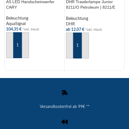
AS LED Handscheinwerfer
DHR Trawlerlampe Junior
A
CARY
8211/O Petroleum | 8211/E
N
Elektrisch
L
Beleuchtung
Beleuchtung
B
AquaSignal
DHR
A
104,35
€
ab
12,07
€
a
*inkl. MwSt
*inkl. MwSt
IN DEN WARENKORB
AUSFÜHRUNG WÄHLEN
Versandkostenfrei ab 99€ **