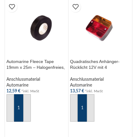
Automarine Fleece Tape
Quadratisches Anhänger-
A
19mm x 25m – Halogenfreies,
Rücklicht 12V mit 4
C
selbstklebendes
Funktionen: Bremslicht,
T
Kabelbindeband für -40°C bis
Blinklicht,
K
Anschlussmaterial
Anschlussmaterial
A
125°C
Kennzeichenbeleuchtung
Automarine
Automarine
A
12,59
€
13,57
€
2
*inkl. MwSt
*inkl. MwSt
IN DEN WARENKORB
IN DEN WARENKORB