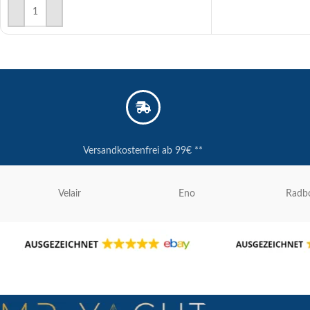
IN DEN WARENKORB
Versandkostenfrei ab 99€ **
Velair
Eno
Radb