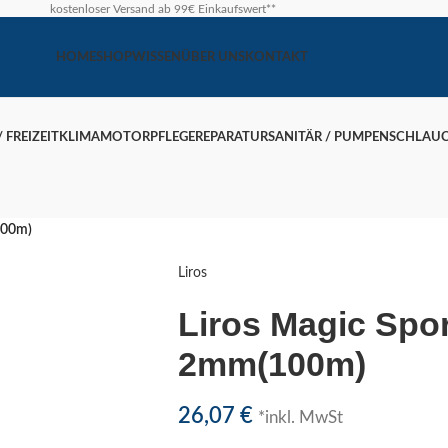
kostenloser Versand ab 99€ Einkaufswert**
HOME
SHOP
WISSEN
ÜBER UNS
KONTAKT
 FREIZEIT
KLIMA
MOTOR
PFLEGE
REPARATUR
SANITÄR / PUMPEN
SCHLAU
100m)
Liros
Liros Magic Spor
2mm(100m)
26,07
€
*inkl. MwSt