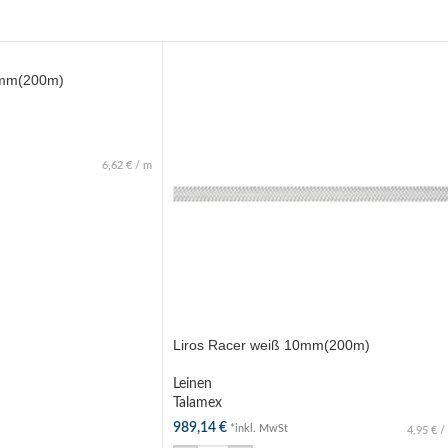
2mm(200m)
6,62
€
/
m
B
Liros Racer weiß 10mm(200m)
Leinen
Talamex
989,14
€
*inkl. MwSt
4,95
€
/