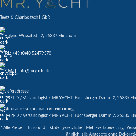
Teetz & Charlos tech1 GbR
Helene-Wessel-Str. 2, 25337 Elmshorn
Tel.: +49 (0)40 52479378
E-Mail: info@mryacht.de
Lieferadresse:
DREI-D / Versandlogistik MR.YACHT, Fuchsberger Damm 2, 25335 El
Abholadresse (
nur nach Vereinbarung
):
DREI-D / Versandlogistik MR.YACHT, Fuchsberger Damm 2, 25335 El
* Alle Preise in Euro und inkl. der gesetzlichen Mehrwertsteuer, zzgl.
ähnlich, alle Angebote ohne Dekoratio