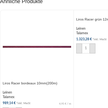
Ähnliche Produkte
Liros Racer grün 1
Leinen
Talamex
1.323,28
€
*inkl. MwSt
IN DEN WARENKOR
Liros Racer bordeaux 10mm(200m)
Leinen
Talamex
989,14
€
*inkl. MwSt
4,95
€
/
m