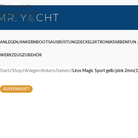
Skip to navigation
Skip to main content
ANLEGEN/ANKERN
BOOTSAUSRÜSTUNG
DECK
ELEKTRONIK
FARBEN
FUN /
WERKZEUG
ZUBEHÖR
Start
/
Shop
/
Anlegen/Ankern
/
Leinen
/
Liros Magic Sport gelb/pink 2mm(
AUSVERKAUFT