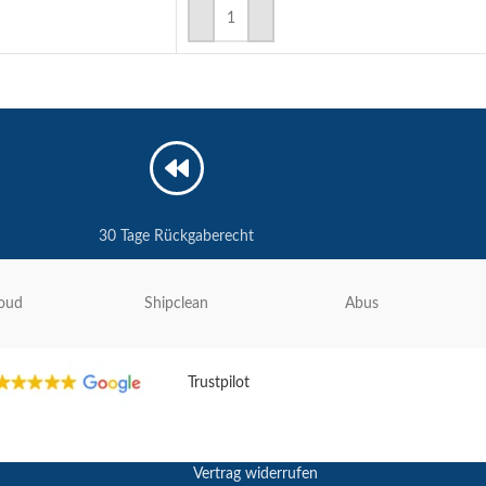
IN DEN WARENKORB
30 Tage Rückgaberecht
oud
Shipclean
Abus
Trustpilot
Vertrag widerrufen