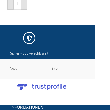
IN DEN WARENKORB
IN DEN WAREN
Sicher - SSL verschlüsselt
Veba
Bison
Absodry
INFORMATIONEN