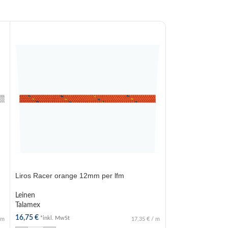
Liros Racer orange 12mm per lfm
Liros Racer bord
Leinen
Leinen
Talamex
Talamex
16,75
€
16,75
€
*inkl. MwSt
*inkl. MwSt
m
17,35
€
/
m