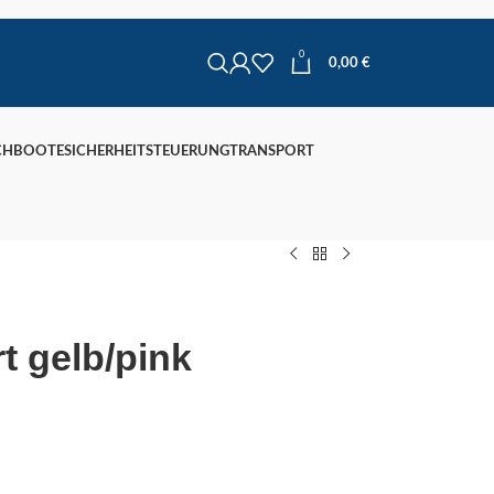
0
0,00
€
CHBOOTE
SICHERHEIT
STEUERUNG
TRANSPORT
t gelb/pink