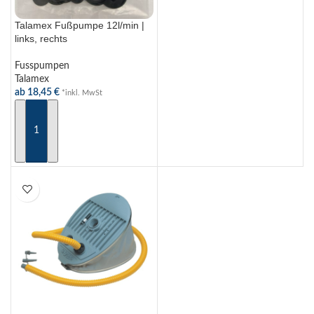
Talamex Fußpumpe 12l/min |
links, rechts
Fusspumpen
Talamex
ab
18,45
€
*inkl. MwSt
AUSFÜHRUNG WÄHLEN