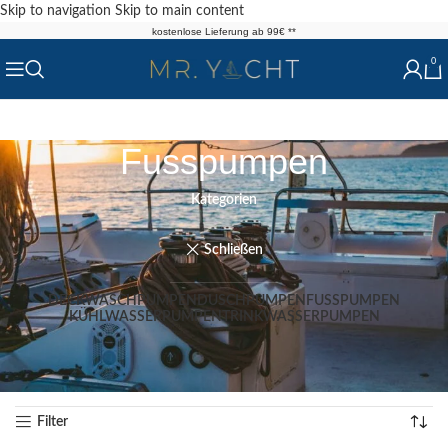
Skip to navigation
Skip to main content
kostenlose Lieferung ab 99€ **
0
Fusspumpen
Kategorien
Schließen
DECKWASCHPUMPEN
DUSCHPUMPEN
FUSSPUMPEN
KÜHLWASSERPUMPEN
TRINKWASSERPUMPEN
Start
/
Shop
/
Sanitär / Pumpen
/
Pumpen
/
Fusspumpen
Alle 3 Ergebnisse werden angezeigt
Filter