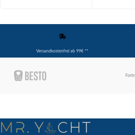
Versandkostenfrei ab 99€ **
Fortr