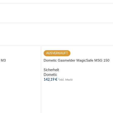
AUSVERKAUFT
r M3
Dometic Gasmelder MagicSafe MSG 150
Sicherheit
Dometic
142,19
€
*inkl. MwSt
HLEN
WEITERLESEN