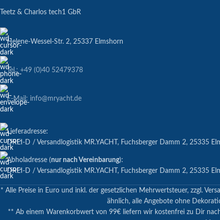
Teetz & Charlos tech1 GbR
Helene-Wessel-Str. 2, 25337 Elmshorn
Tel.: +49 (0)40 52479378
E-Mail: info@mryacht.de
Lieferadresse:
DREI-D / Versandlogistik MR.YACHT, Fuchsberger Damm 2, 25335 El
Abholadresse (
nur nach Vereinbarung
):
DREI-D / Versandlogistik MR.YACHT, Fuchsberger Damm 2, 25335 El
* Alle Preise in Euro und inkl. der gesetzlichen Mehrwertsteuer, zzgl.
ähnlich, alle Angebote ohne Dekoratio
** Ab einem Warenkorbwert von 99€ liefern wir kostenfrei zu Dir nac