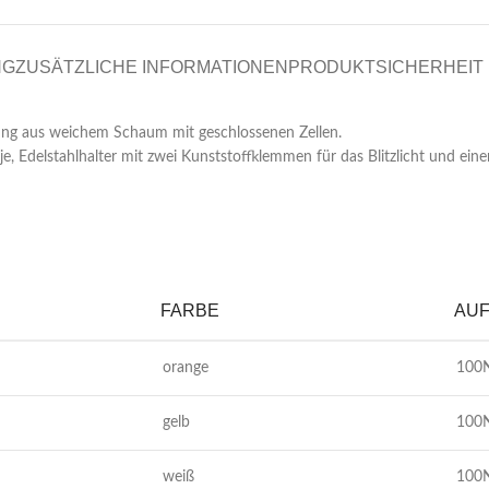
NG
ZUSÄTZLICHE INFORMATIONEN
PRODUKTSICHERHEIT
lung aus weichem Schaum mit geschlossenen Zellen.
, Edelstahlhalter mit zwei Kunststoffklemmen für das Blitzlicht und ein
FARBE
AUF
orange
100
gelb
100
weiß
100