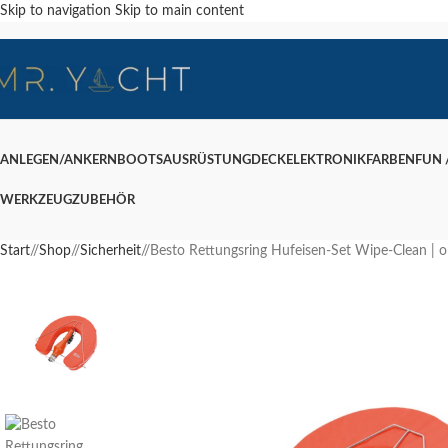
Skip to navigation
Skip to main content
ANLEGEN/ANKERN
BOOTSAUSRÜSTUNG
DECK
ELEKTRONIK
FARBEN
FUN /
WERKZEUG
ZUBEHÖR
Start
/
Shop
/
Sicherheit
/
Besto Rettungsring Hufeisen-Set Wipe-Clean | or