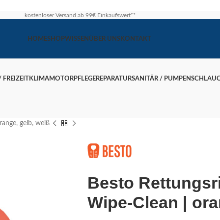
kostenloser Versand ab 99€ Einkaufswert**
HOME
SHOP
WISSEN
ÜBER UNS
KONTAKT
 FREIZEIT
KLIMA
MOTOR
PFLEGE
REPARATUR
SANITÄR / PUMPEN
SCHLAU
ange, gelb, weiß
Besto Rettungsr
Wipe-Clean | ora