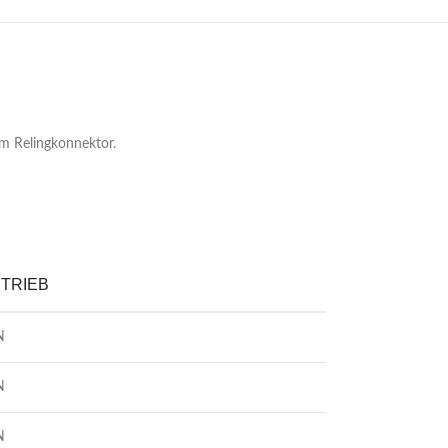
em Relingkonnektor.
TRIEB
N
N
N