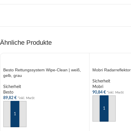
Ähnliche Produkte
Besto Rettungssystem Wipe-Clean | weiß,
Mobri Radarreflekto
gelb, grau
Sicherheit
Sicherheit
Mobri
Besto
90,84
€
*inkl. MwSt
89,82
€
*inkl. MwSt
AUSFÜHRUNG WÄ
AUSFÜHRUNG WÄHLEN