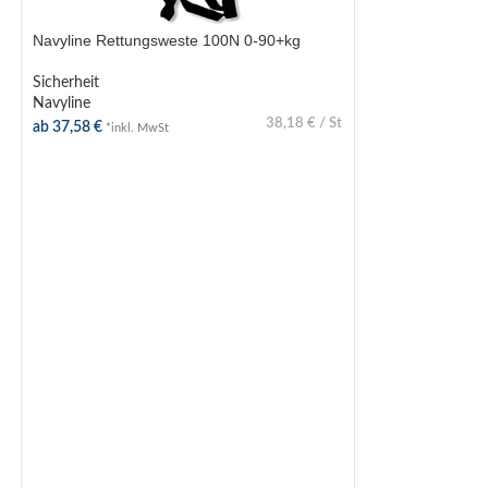
Navyline Rettungsweste 100N 0-90+kg
Sicherheit
Navyline
38,18
€
/
St
ab
37,58
€
*inkl. MwSt
AUSFÜHRUNG WÄHLEN
Besto Automatic 
Bootsausrüstung
,
ab
89,82
€
*inkl. M