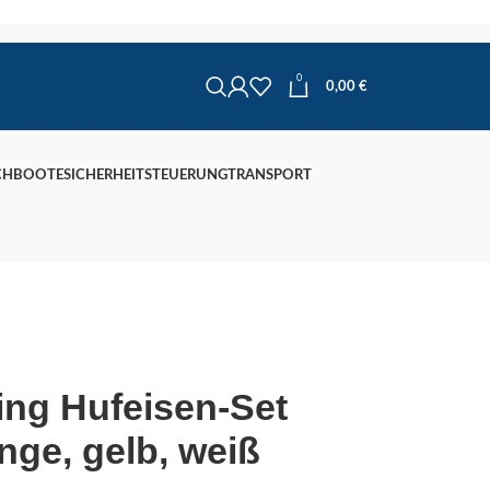
0
0,00
€
CHBOOTE
SICHERHEIT
STEUERUNG
TRANSPORT
ing Hufeisen-Set
nge, gelb, weiß