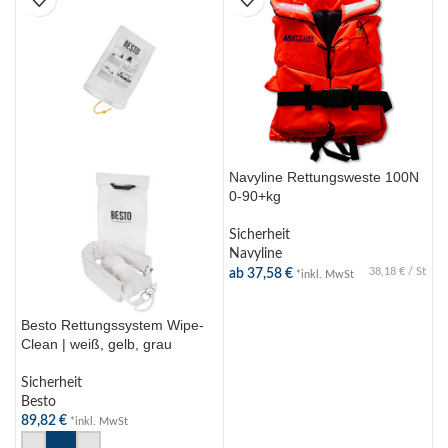
Navyline Rettungsweste 100N
B
0-90+kg
U
(
Sicherheit
S
Navyline
a
38,18
€
/
St
ab
37,58
€
*inkl. MwSt
Besto Rettungssystem Wipe-
Clean | weiß, gelb, grau
AUSFÜHRUNG WÄHLEN
Sicherheit
Besto
89,82
€
*inkl. MwSt