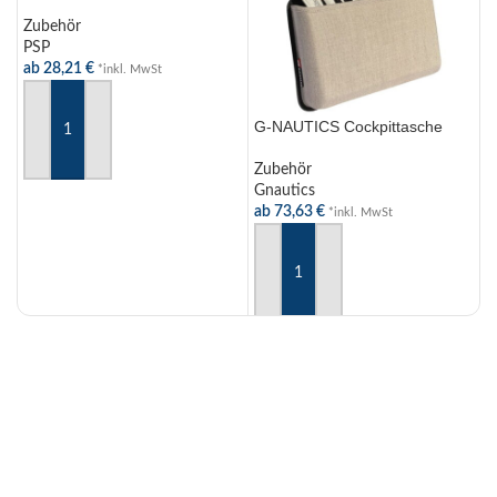
Zubehör
Z
PSP
D
ab
28,21
€
7
*inkl. MwSt
G-NAUTICS Cockpittasche
AUSFÜHRUNG WÄHLEN
Zubehör
Gnautics
ab
73,63
€
*inkl. MwSt
AUSFÜHRUNG WÄHLEN