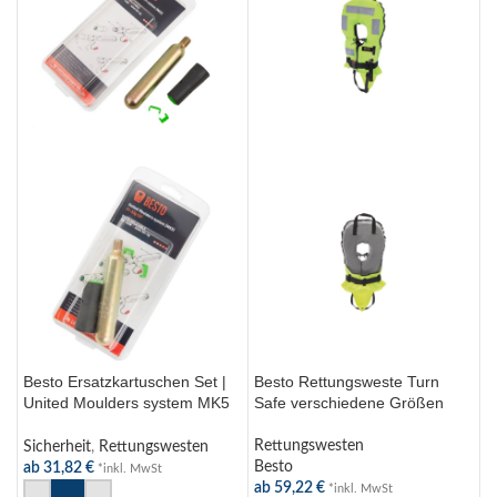
Besto Ersatzkartuschen Set |
Besto Rettungsweste Turn
B
United Moulders system MK5
Safe verschiedene Größen
R
(automatic)
5
Rettungswesten
Sicherheit
,
Rettungswesten
R
Besto
ab
31,82
€
B
*inkl. MwSt
ab
59,22
€
a
*inkl. MwSt