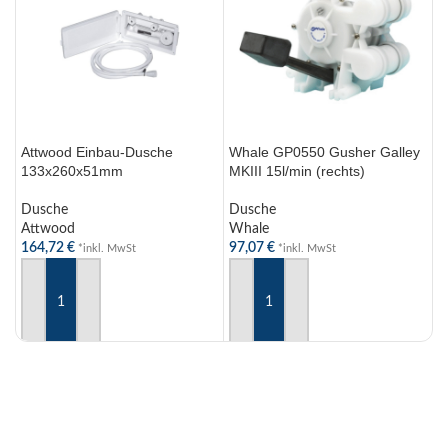
Attwood Einbau-Dusche
Whale GP0550 Gusher Galley
W
133x260x51mm
MKIII 15l/min (rechts)
V
Dusche
Dusche
D
Attwood
Whale
W
164,72
€
97,07
€
1
*inkl. MwSt
*inkl. MwSt
IN DEN WARENKORB
IN DEN WARENKORB