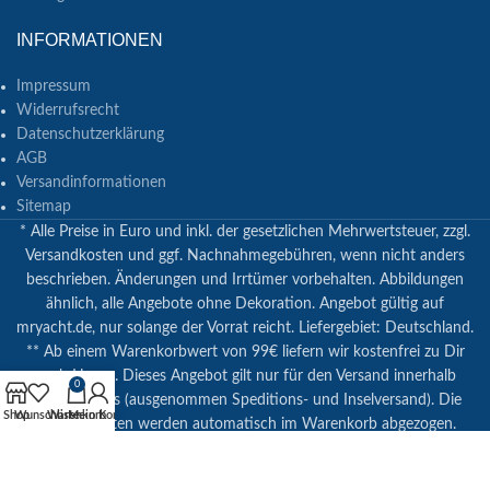
INFORMATIONEN
Impressum
Widerrufsrecht
Datenschutzerklärung
AGB
Versandinformationen
Sitemap
* Alle Preise in Euro und inkl. der gesetzlichen Mehrwertsteuer, zzgl.
Versandkosten und ggf. Nachnahmegebühren, wenn nicht anders
beschrieben. Änderungen und Irrtümer vorbehalten. Abbildungen
ähnlich, alle Angebote ohne Dekoration. Angebot gültig auf
mryacht.de, nur solange der Vorrat reicht. Liefergebiet: Deutschland.
** Ab einem Warenkorbwert von 99€ liefern wir kostenfrei zu Dir
nach Hause. Dieses Angebot gilt nur für den Versand innerhalb
0
Deutschlands (ausgenommen Speditions- und Inselversand). Die
Shop
Wunschliste
Warenkorb
Mein Konto
Versandkosten werden automatisch im Warenkorb abgezogen.