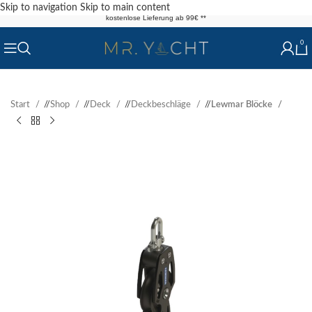
Skip to navigation
Skip to main content
kostenlose Lieferung ab 99€ **
0
Start
/
Shop
/
Deck
/
Deckbeschläge
/
Lewmar Blöcke