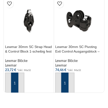
Lewmar 30mm SC Strap Head
Lewmar 30mm SC Pivoting
L
& Control Block 1-scheibig fest
Exit Control Ausgangsblock –
R
– Hochwertige
Schwenkbarer Block für
S
Bootszubehörteile
optimale Leistung
K
Lewmar Blöcke
Lewmar Blöcke
L
Lewmar
Lewmar
L
23,72
€
74,46
€
4
*inkl. MwSt
*inkl. MwSt
IN DEN WARENKORB
IN DEN WARENKORB