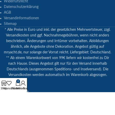
Widerrufsrecht
Datenschutzerklärung
AGB
Versandinformationen
Sitemap
* Alle Preise in Euro und inkl. der gesetzlichen Mehrwertsteuer, zzgl.
Versandkosten und ggf. Nachnahmegebühren, wenn nicht anders
beschrieben. Änderungen und Irrtümer vorbehalten. Abbildungen
ähnlich, alle Angebote ohne Dekoration. Angebot gültig auf
mryacht.de, nur solange der Vorrat reicht. Liefergebiet: Deutschland.
** Ab einem Warenkorbwert von 99€ liefern wir kostenfrei zu Dir
nach Hause. Dieses Angebot gilt nur für den Versand innerhalb
Deutschlands (ausgenommen Speditions- und Inselversand). Die
Versandkosten werden automatisch im Warenkorb abgezogen.
0
Shop
Wunschliste
Warenkorb
Mein Konto
© Copyright 2023 | mryacht.de | Alle Rechte vorbehalten