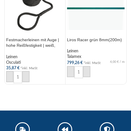
Festmacherleinen mit Auge |
Liros Racer grün 8mm(200m)
L
hohe Reißfestigkeit | weiß,
blau, schwarz | D 10-24mm
Leinen
L
Talamex
T
Leinen
4,00
€
/
m
Osculati
799,26
€
9
*inkl. MwSt
35,87
€
*inkl. MwSt
IN DEN WARENKORB
AUSFÜHRUNG WÄHLEN