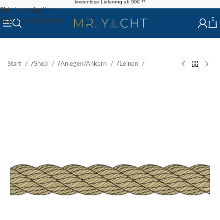
kostenlose Lieferung ab 99€ **
Skip to navigation
0
Skip to main content
Start
/
Shop
/
Anlegen/Ankern
/
Leinen