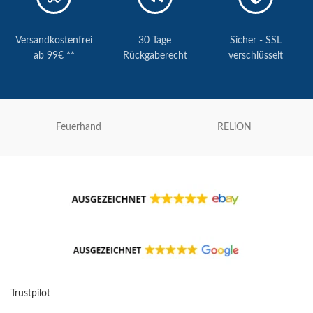
Versandkostenfrei
30 Tage
Sicher - SSL
ab 99€ **
Rückgaberecht
verschlüsselt
Feuerhand
RELiON
Trustpilot