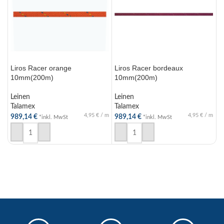
Liros Racer orange
Liros Racer bordeaux
L
10mm(200m)
10mm(200m)
1
Leinen
Leinen
L
Talamex
Talamex
T
4,95
€
/
m
4,95
€
/
m
989,14
€
989,14
€
1
*inkl. MwSt
*inkl. MwSt
IN DEN WARENKORB
IN DEN WARENKORB