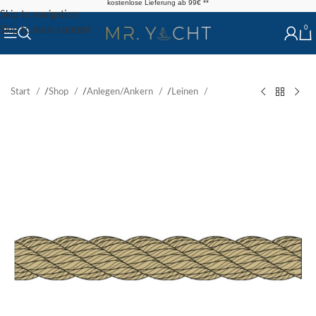
kostenlose Lieferung ab 99€ **
Skip to navigation
0
Skip to main content
Start
/
Shop
/
Anlegen/Ankern
/
Leinen