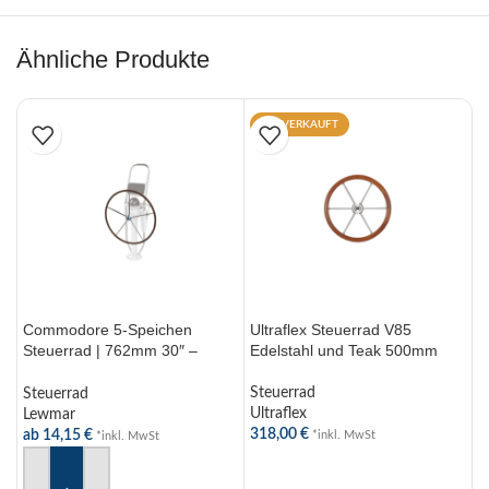
Ähnliche Produkte
AUSVERKAUFT
Commodore 5-Speichen
Ultraflex Steuerrad V85
U
Steuerrad | 762mm 30″ –
Edelstahl und Teak 500mm
3
1016mm 40″
M
Steuerrad
Steuerrad
S
Ultraflex
Lewmar
U
318,00
€
ab
14,15
€
1
*inkl. MwSt
*inkl. MwSt