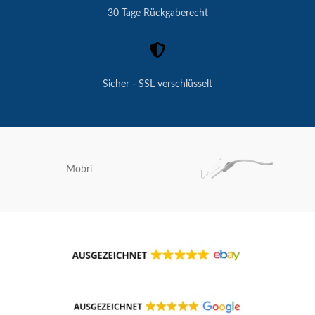
30 Tage Rückgaberecht
Sicher - SSL verschlüsselt
Mobri