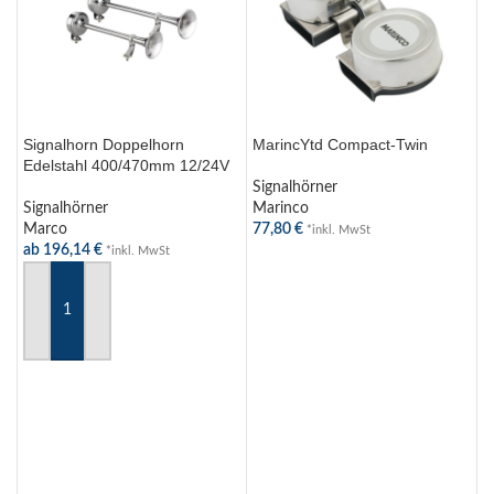
Signalhorn Doppelhorn
MarincYtd Compact-Twin
M
Edelstahl 400/470mm 12/24V
A
Signalhörner
Signalhörner
Marinco
S
Marco
77,80
€
M
*inkl. MwSt
ab
196,14
€
3
*inkl. MwSt
WEITERLESEN
AUSFÜHRUNG WÄHLEN