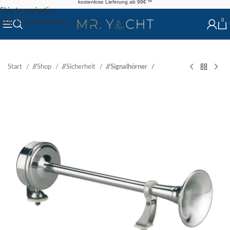
kostenlose Lieferung ab 99€ **
Skip to navigation
0
Skip to main content
Start
/
Shop
/
Sicherheit
/
Signalhörner