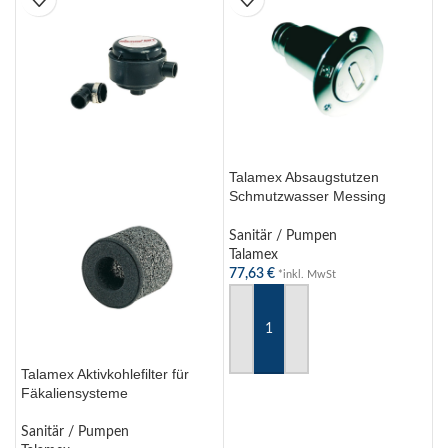
Talamex Absaugstutzen
T
Schmutzwasser Messing
2
verchromt 38mm Waste
ISO8099
S
Sanitär / Pumpen
T
Talamex
a
77,63
€
*inkl. MwSt
IN DEN WARENKORB
Talamex Aktivkohlefilter für
Fäkaliensysteme
Sanitär / Pumpen