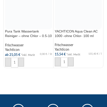
Pura Tank Wassertank
YACHTICON Aqua Clean AC
Y
Reiniger – ohne Chlor – 0.5-10
1000 -ohne Chlor- 100 ml
F
l
S
T
Frischwasser
Frischwasser
F
T
Yachticon
Yachticon
Y
E
155,40
€
/
l
0,00
€
/
St
15,54
€
ab
21,05
€
a
*inkl. MwSt
*inkl. MwSt
IN DEN WARENKORB
AUSFÜHRUNG WÄHLEN