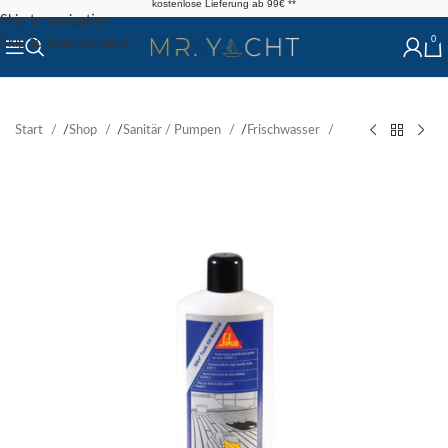
kostenlose Lieferung ab 99€ **
Skip to navigation
0
Skip to main content
Start
/
Shop
/
Sanitär / Pumpen
/
Frischwasser