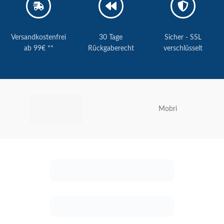
Versandkostenfrei
30 Tage
Sicher - SSL
ab 99€ **
Rückgaberecht
verschlüsselt
Mobri