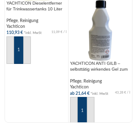
YACHTICON Dieselentferner
für Trinkwassertanks 10 Liter
Pflege
,
Reinigung
Yachticon
11,09
€
/
l
110,93
€
*inkl. MwSt
IN DEN WARENKORB
YACHTICON ANTI GILB –
Y
selbsttätig wirkendes Gel zum
M
Entfernen von gelblichem
u
Algenbefall – 500ml / 1l / 5l
Pflege
,
Reinigung
P
Yachticon
Y
43,28
€
/
l
ab
21,64
€
a
*inkl. MwSt
AUSFÜHRUNG WÄHLEN