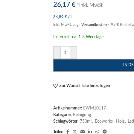
26,17
€
*inkl. MwSt
34,89
€
/
l
inkl. MwSt.
zzgl.
Versandkosten
< 99 € Bestellw
Lieferzeit: ca. 1-3 Werktage
IN D
Zur Wunschliste hinzufügen
Artikelnummer:
EWM10117
Kategorie:
Reinigung
Schlagwörter:
750ml
,
Ecoworks
,
Holz
,
Led
Teilen: