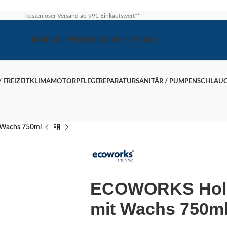
kostenloser Versand ab 99€ Einkaufswert**
HOME
SHOP
WISSEN
ÜBER UNS
KONTAKT
 FREIZEIT
KLIMA
MOTOR
PFLEGE
REPARATUR
SANITÄR / PUMPEN
SCHLAU
 Wachs 750ml
ECOWORKS Holz-
mit Wachs 750m