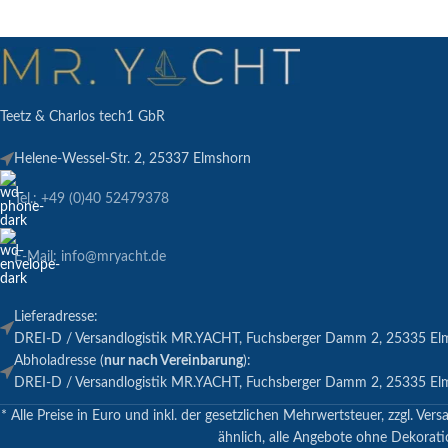
Teetz & Charlos tech1 GbR
Helene-Wessel-Str. 2, 25337 Elmshorn
Tel.: +49 (0)40 52479378
E-Mail: info@mryacht.de
Lieferadresse:
DREI-D / Versandlogistik MR.YACHT, Fuchsberger Damm 2, 25335 El
Abholadresse (
nur nach Vereinbarung
):
DREI-D / Versandlogistik MR.YACHT, Fuchsberger Damm 2, 25335 El
* Alle Preise in Euro und inkl. der gesetzlichen Mehrwertsteuer, zzgl.
ähnlich, alle Angebote ohne Dekoratio