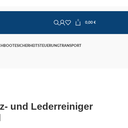
0
0,00
€
CHBOOTE
SICHERHEIT
STEUERUNG
TRANSPORT
 und Lederreiniger
l