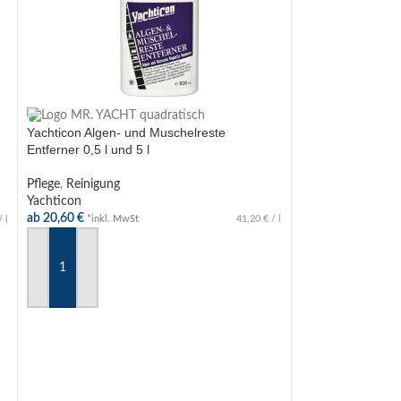
Whale Deckwasc
Yachticon Algen- und Muschelreste
Entferner 0,5 l und 5 l
Deckwaschpump
Whale
ab
252,15
€
Pflege
,
Reinigung
*inkl. 
Yachticon
ab
20,60
€
*inkl. MwSt
41,20
€
/
l
/
l
AUSFÜHRUNG 
AUSFÜHRUNG WÄHLEN