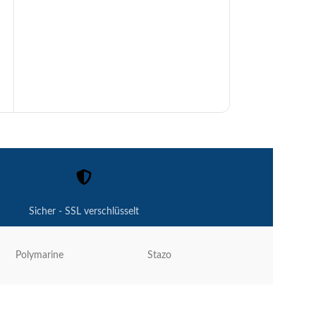
Sicher - SSL verschlüsselt
Polymarine
Stazo
Garelick