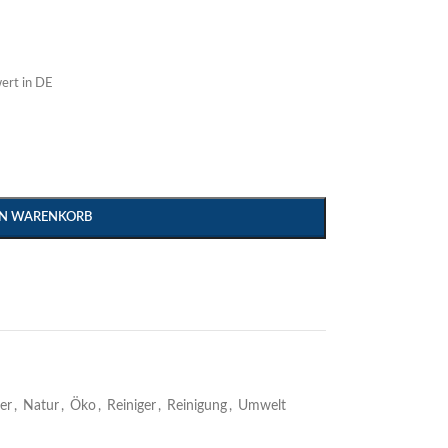
ert in DE
EN WARENKORB
er
,
Natur
,
Öko
,
Reiniger
,
Reinigung
,
Umwelt