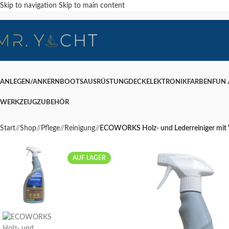
Skip to navigation
Skip to main content
ANLEGEN/ANKERN
BOOTSAUSRÜSTUNG
DECK
ELEKTRONIK
FARBEN
FUN /
WERKZEUG
ZUBEHÖR
Start
/
Shop
/
Pflege
/
Reinigung
/
ECOWORKS Holz- und Lederreiniger mit
AUF LAGER