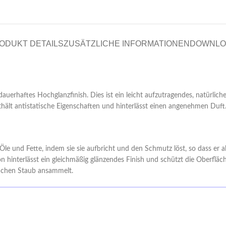
ODUKT DETAILS
ZUSÄTZLICHE INFORMATIONEN
DOWNLO
rhaftes Hochglanzfinish. Dies ist ein leicht aufzutragendes, natürliches,
hält antistatische Eigenschaften und hinterlässt einen angenehmen Duft
 Öle und Fette, indem sie sie aufbricht und den Schmutz löst, so dass er
 hinterlässt ein gleichmäßig glänzendes Finish und schützt die Oberfläc
lächen Staub ansammelt.