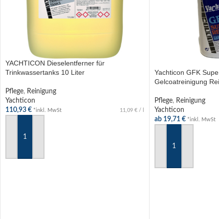
YACHTICON Dieselentferner für
Trinkwassertanks 10 Liter
Yachticon GFK Super
Gelcoatreinigung Re
Pflege
,
Reinigung
Yachticon
Pflege
,
Reinigung
110,93
€
Yachticon
*inkl. MwSt
11,09
€
/
l
ab
19,71
€
*inkl. MwSt
IN DEN WARENKORB
AUSFÜHRUNG WÄ