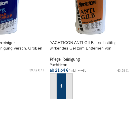
reiniger
YACHTICON ANTI GILB – selbsttätig
inigung versch. Größen
wirkendes Gel zum Entfernen von
gelblichem Algenbefall – 500ml / 1l / 5l
Pflege
,
Reinigung
Yachticon
ab
21,64
€
39,42
€
/
l
*inkl. MwSt
43,28
€
HLEN
AUSFÜHRUNG WÄHLEN