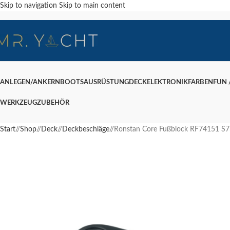
Skip to navigation
Skip to main content
ANLEGEN/ANKERN
BOOTSAUSRÜSTUNG
DECK
ELEKTRONIK
FARBEN
FUN /
WERKZEUG
ZUBEHÖR
Start
/
Shop
/
Deck
/
Deckbeschläge
/
Ronstan Core Fußblock RF74151 S7