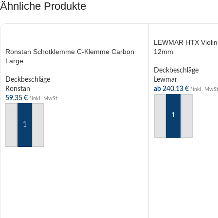
Ähnliche Produkte
LEWMAR HTX Violinb
Ronstan Schotklemme C-Klemme Carbon
12mm
Large
Deckbeschläge
Deckbeschläge
Lewmar
Ronstan
ab
240,13
€
*inkl. MwS
59,35
€
*inkl. MwSt
AUSFÜHRUNG WÄ
AUSFÜHRUNG WÄHLEN