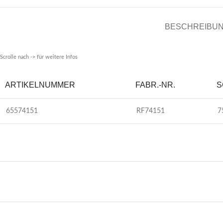
BESCHREIBU
Scrolle nach -> für weitere Infos
ARTIKELNUMMER
FABR.-NR.
S
65574151
RF74151
7