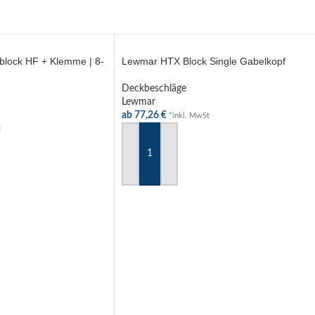
lock HF + Klemme | 8-
Lewmar HTX Block Single Gabelkopf
Deckbeschläge
Lewmar
ab
77,26
€
*inkl. MwSt
t
AUSFÜHRUNG WÄHLEN
HLEN