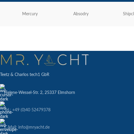
Mercury
Absodry
Shipc
Teetz & Charlos tech1 GbR
Helene-Wessel-Str. 2, 25337 Elmshorn
Tel.: +49 (0)40 52479378
E-Mail: info@mryacht.de