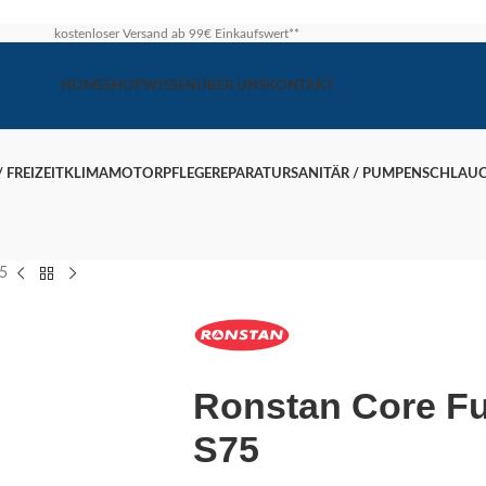
kostenloser Versand ab 99€ Einkaufswert**
HOME
SHOP
WISSEN
ÜBER UNS
KONTAKT
 FREIZEIT
KLIMA
MOTOR
PFLEGE
REPARATUR
SANITÄR / PUMPEN
SCHLAU
5
Ronstan Core F
S75