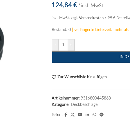
124,84
€
*inkl. MwSt
inkl. MwSt.
zzgl.
Versandkosten
< 99 € Bestellw
Bestand: 0
| verlängerte Lieferzeit: mehr al
-
+
IN D
Zur Wunschliste hinzufügen
Artikelnummer:
9316800445868
Kategorie:
Deckbeschläge
Teilen: