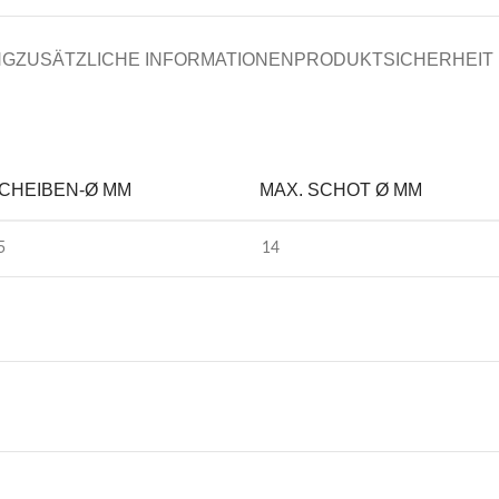
NG
ZUSÄTZLICHE INFORMATIONEN
PRODUKTSICHERHEIT
CHEIBEN-Ø MM
MAX. SCHOT Ø MM
5
14