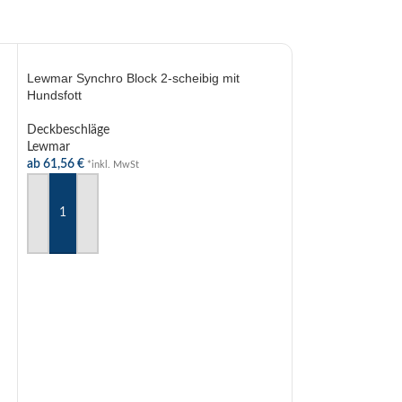
Lewmar Synchro Block 2-scheibig mit
Hundsfott
Deckbeschläge
Lewmar
ab
61,56
€
*inkl. MwSt
AUSFÜHRUNG WÄHLEN
Violinblock mit W
Deckbeschläge
HYE
ab
138,56
€
*inkl. 