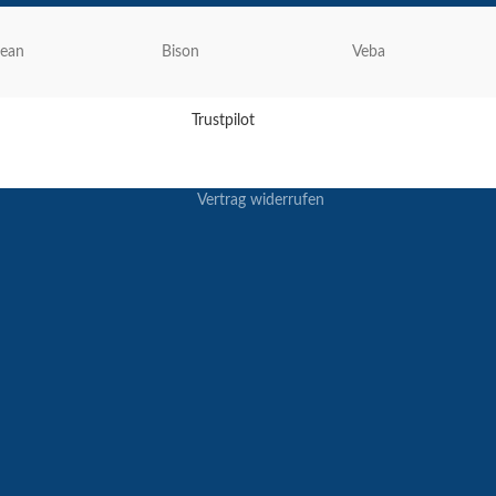
lean
Bison
Veba
Trustpilot
Vertrag widerrufen