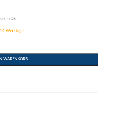
ert in DE
s 14 Werktage
EN WARENKORB