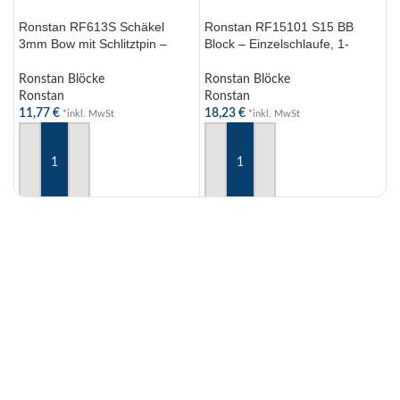
Ronstan RF613S Schäkel
Ronstan RF15101 S15 BB
R
3mm Bow mit Schlitztpin –
Block – Einzelschlaufe, 1-
S
Hochwertiger Edelstahl für
scheibig, Hochwertiger
R
sichere Anwendungen
Segelzubehör,
A
Ronstan Blöcke
Ronstan Blöcke
R
9316800555116
Ronstan
Ronstan
R
11,77
€
18,23
€
1
*inkl. MwSt
*inkl. MwSt
IN DEN WARENKORB
IN DEN WARENKORB