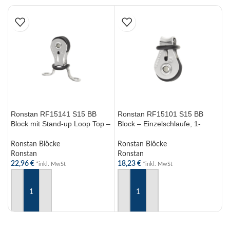
Ronstan RF15141 S15 BB
Ronstan RF15101 S15 BB
R
Block mit Stand-up Loop Top –
Block – Einzelschlaufe, 1-
S
1-scheibig Block für optimale
scheibig, Hochwertiger
R
Leistung
Segelzubehör,
A
Ronstan Blöcke
Ronstan Blöcke
R
9316800555116
Ronstan
Ronstan
R
22,96
€
18,23
€
1
*inkl. MwSt
*inkl. MwSt
IN DEN WARENKORB
IN DEN WARENKORB