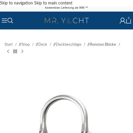
Skip to navigation
Skip to main content
kostenlose Lieferung ab 99€ **
0
Start
/
Shop
/
Deck
/
Deckbeschläge
/
Ronstan Blöcke