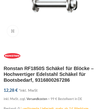
Klick zum Vergrößern
Ronstan RF1850S Schäkel für Blöcke –
Hochwertiger Edelstahl Schäkel für
Bootsbedarf, 9316800267286
12,28
€
*inkl. MwSt
inkl. MwSt.
zzgl.
Versandkosten
< 99 € Bestellwert in DE
Bestand: 0
| verlängerte Lieferzeit: mehr als 14 Werktage