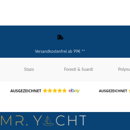
Versandkostenfrei ab 99€ **
Stazo
Foresti & Suardi
Polyma