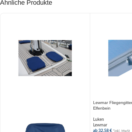
Ähnliche Produkte
Lewmar Fliegengitte
Elfenbein
Luken
Lewmar
ab
32,58
€
*inkl. MwSt