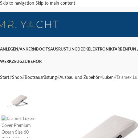
Skip to navigation
Skip to main content
ANLEGEN/ANKERN
BOOTSAUSRÜSTUNG
DECK
ELEKTRONIK
FARBEN
FUN /
WERKZEUG
ZUBEHÖR
Start
/
Shop
/
Bootsausrüstung
/
Ausbau und Zubehör
/
Luken
/
Talamex L