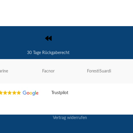
30 Tage Rückgaberecht
rine
Facnor
ForestiSuardi
Trustpilot
Vertrag widerrufen