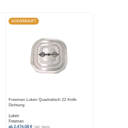
AUSVERKAUFT
AUSVERKAUFT
Freeman Luken Quadratisch 22 Knife
Freeman Luken Ov
Dichtung
Dichtung
Luken
Luken
Freeman
Freeman
ab
2.476,08
€
ab
2.550,44
€
*inkl. MwSt
*inkl