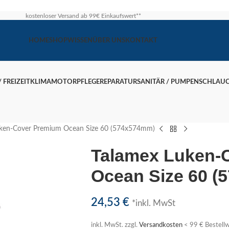
kostenloser Versand ab 99€ Einkaufswert**
HOME
SHOP
WISSEN
ÜBER UNS
KONTAKT
 FREIZEIT
KLIMA
MOTOR
PFLEGE
REPARATUR
SANITÄR / PUMPEN
SCHLAU
uken-Cover Premium Ocean Size 60 (574x574mm)
Talamex Luken-
Ocean Size 60 
24,53
€
*inkl. MwSt
inkl. MwSt.
zzgl.
Versandkosten
< 99 € Bestellw