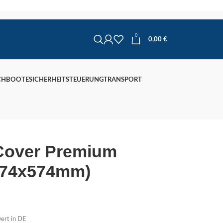
0
0,00
€
CHBOOTE
SICHERHEIT
STEUERUNG
TRANSPORT
Cover Premium
(574x574mm)
ert in DE