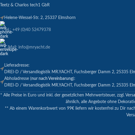
Teetz & Charlos tech1 GbR
Helene-Wessel-Str. 2, 25337 Elmshorn
Tel.: +49 (0)40 52479378
E-Mail: info@mryacht.de
Lieferadresse:
DREI-D / Versandlogistik MR.YACHT, Fuchsberger Damm 2, 25335 El
Abholadresse (
nur nach Vereinbarung
):
DREI-D / Versandlogistik MR.YACHT, Fuchsberger Damm 2, 25335 El
* Alle Preise in Euro und inkl. der gesetzlichen Mehrwertsteuer, zzgl.
ähnlich, alle Angebote ohne Dekoratio
** Ab einem Warenkorbwert von 99€ liefern wir kostenfrei zu Dir nac
Vers