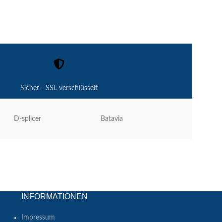
Sicher - SSL verschlüsselt
D-splicer
Batavia
JCS Hi-Grip
INFORMATIONEN
Impressum