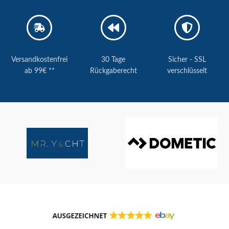
Versandkostenfrei
30 Tage
Sicher - SSL
ab 99€ **
Rückgaberecht
verschlüsselt