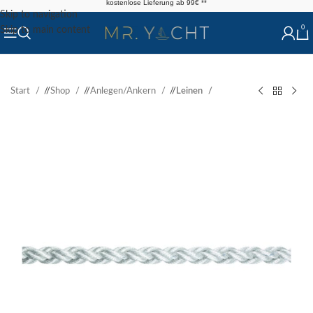
kostenlose Lieferung ab 99€ **
Skip to navigation
0
Skip to main content
Start
/
Shop
/
Anlegen/Ankern
/
Leinen