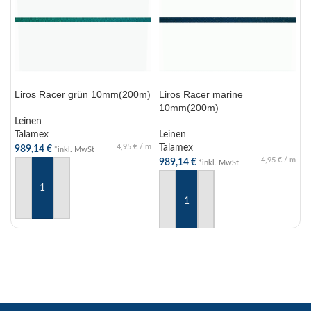
Liros Racer grün 10mm(200m)
Liros Racer marine
L
10mm(200m)
Leinen
L
Talamex
Leinen
T
4,95
€
/
m
Talamex
989,14
€
7
*inkl. MwSt
4,95
€
/
m
989,14
€
*inkl. MwSt
IN DEN WARENKORB
IN DEN WARENKORB