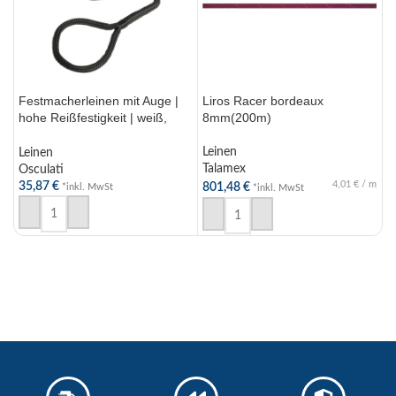
Festmacherleinen mit Auge |
Liros Racer bordeaux
L
hohe Reißfestigkeit | weiß,
8mm(200m)
blau, schwarz | D 10-24mm
L
Leinen
T
Leinen
Talamex
Osculati
7
4,01
€
/
m
35,87
€
801,48
€
*inkl. MwSt
*inkl. MwSt
AUSFÜHRUNG WÄHLEN
IN DEN WARENKORB