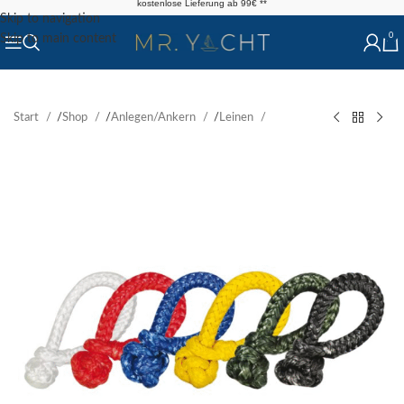
kostenlose Lieferung ab 99€ **
Skip to navigation
0
Skip to main content
Start
/
Shop
/
Anlegen/Ankern
/
Leinen