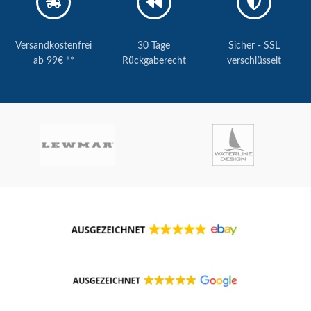
Versandkostenfrei
30 Tage
Sicher - SSL
ab 99€ **
Rückgaberecht
verschlüsselt