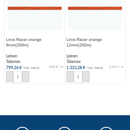
Liros Racer orange
Liros Racer orange
L
8mm(200m)
12mm(200m)
L
Leinen
Leinen
T
Talamex
Talamex
7
4,00
€
/
m
6,62
€
/
m
799,26
€
1.323,28
€
*inkl. MwSt
*inkl. MwSt
IN DEN WARENKORB
IN DEN WARENKORB