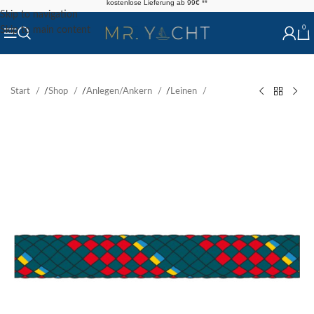
kostenlose Lieferung ab 99€ **
Skip to navigation
0
Skip to main content
Start
/
Shop
/
Anlegen/Ankern
/
Leinen