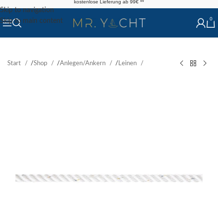
kostenlose Lieferung ab 99€ **
Skip to navigation
0
Skip to main content
Start
/
Shop
/
Anlegen/Ankern
/
Leinen