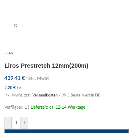
Klick zum Vergrößern
Liros
Liros Prestretch 12mm(200m)
439,41
€
*inkl. MwSt
2,20
€
/
m
inkl. MwSt.
zzgl.
Versandkosten
< 99 € Bestellwert in DE
Verfügbar: 1
| Lieferzeit: ca. 12-14 Werktage
-
+