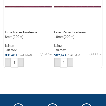
Liros Racer bordeaux
Liros Racer bordeaux
L
8mm(200m)
10mm(200m)
L
Leinen
Leinen
T
Talamex
Talamex
9
4,01
€
/
m
4,95
€
/
m
801,48
€
989,14
€
*inkl. MwSt
*inkl. MwSt
IN DEN WARENKORB
IN DEN WARENKORB