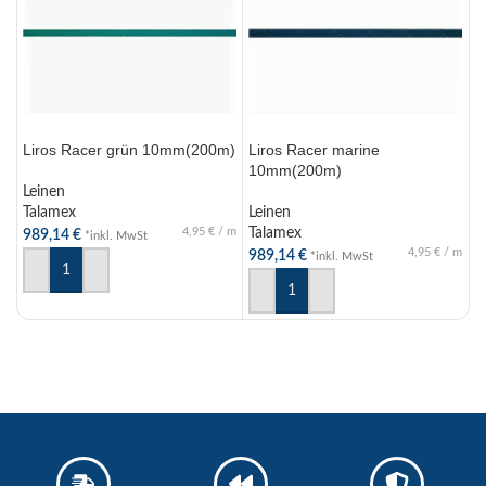
Liros Racer grün 10mm(200m)
Liros Racer marine
L
10mm(200m)
l
Leinen
Talamex
Leinen
L
4,95
€
/
m
Talamex
T
989,14
€
*inkl. MwSt
4,95
€
/
m
989,14
€
1
*inkl. MwSt
IN DEN WARENKORB
IN DEN WARENKORB