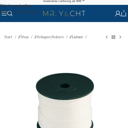
kostenlose Lieferung ab 99€ **
Skip to navigation
0
Skip to main content
Start
/
Shop
/
Anlegen/Ankern
/
Leinen